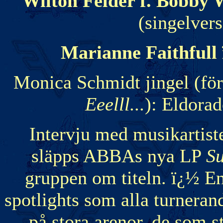
Wilton Felder f. Bobby
(singelver
Marianne Faithfull
Monica Schmidt jingel (för
Eeelll...
): Eldorad
Intervju med musikartist
släpps ABBAs nya LP
Su
gruppen om titeln. ï¿½ En 
spotlights som alla turnerand
på stora arenor, de som st