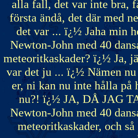
alla fall, det var inte bra, 
första ändå, det där med neon
det var ... ï¿½ Jaha min he
Newton-John med 40 dansar
meteoritkaskader? ï¿½ Ja, j
var det ju ... ï¿½ Nämen nu
er, ni kan nu inte hålla på
nu?! ï¿½ JA, DÅ JAG TAR
Newton-John med 40 dansar
meteoritkaskader, och så 