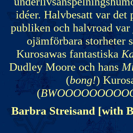
underlivsanspelningshum
idéer. Halvbesatt var det
publiken och halvroad var
ojämförbara storheter
Kurosawas fantastiska
Ka
Dudley Moore och hans
Mi
(
bong!
) Kuro
(
BWOOOOOOOOOOO
Barbra Streisand [with 