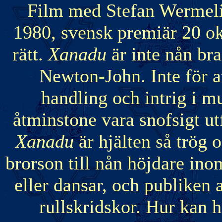
Film med Stefan Wermel
1980, svensk premiär 20 okt
rätt.
Xanadu
är inte nån br
Newton-John. Inte för at
handling och intrig i m
åtminstone vara snofsigt ut
Xanadu
är hjälten så trög 
brorson till nån höjdare in
eller dansar, och publiken 
rullskridskor. Hur kan