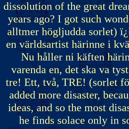
dissolution of the great dre
years ago? I got such wonder
alltmer högljudda sorlet) ï¿
en världsartist härinne i kvä
Nu håller ni käften härin
varenda en, det ska va tyst
tre! Ett, två, TRE! (sorlet fö
added more disaster, becaus
ideas, and so the most disas
he finds solace only in 