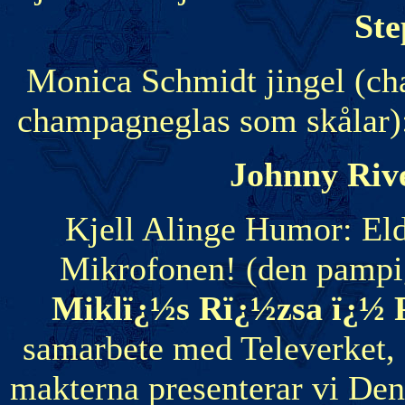
Ste
Monica Schmidt jingel (ch
champagneglas som skålar):
Johnny Rive
Kjell Alinge Humor: El
Mikrofonen! (den pampig
Miklï¿½s Rï¿½zsa ï¿½ 
samarbete med Televerket, 
makterna presenterar vi De