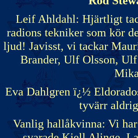
Rod Stewa
Leif Ahldahl: Hjärtligt ta
radions tekniker som kör de
ljud! Javisst, vi tackar Ma
Brander, Ulf Olsson, Ul
Mika
Eva Dahlgren ï¿½ Eldoradosi
tyvärr aldri
Vanlig hallåkvinna: Vi ha
svarade Kjell Alinge, L