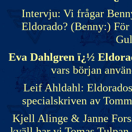
Intervju: Vi frågar Benn
Eldorado? (Benny:) För 
Gul
Eva Dahlgren ï¿½ Eldor
vars början anvä
Leif Ahldahl: Eldorado
specialskriven av Tomm
Kjell Alinge & Janne Fors
kväll har vi Tomas Tulpan 