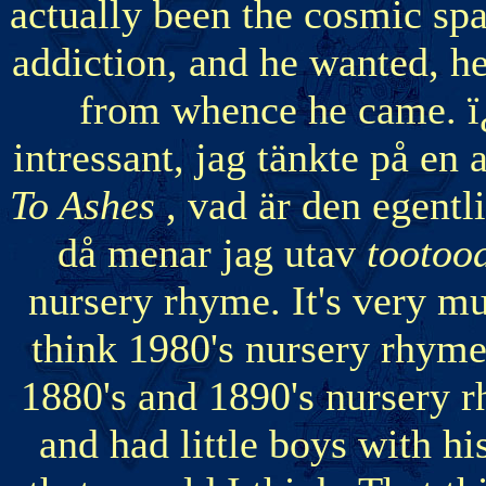
actually been the cosmic spa
addiction, and he wanted, h
from whence he came. ï¿
intressant, jag tänkte på en
To Ashes
, vad är den egent
då menar jag utav
tootoo
nursery rhyme. It's very m
think 1980's nursery rhyme
1880's and 1890's nursery r
and had little boys with his