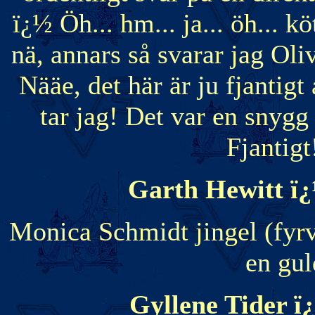
ï¿½ Öh... hm... ja... öh... kö
nä, annars så svarar jag Ol
Nääe, det här är ju fjantigt 
tar jag! Det var en snygg 
Fjantigt
Garth Hewitt ï
Monica Schmidt jingel (fyrv
en gul
Gyllene Tider ï