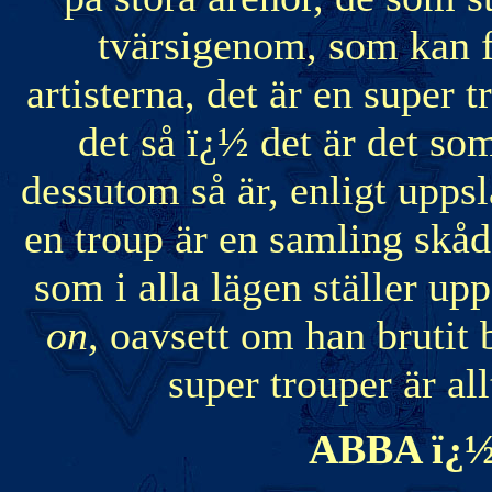
tvärsigenom, som kan fo
artisterna, det är en super t
det så ï¿½ det är det so
dessutom så är, enligt upps
en troup är en samling skåd
som i alla lägen ställer up
on
, oavsett om han brutit 
super trouper är al
ABBA ï¿½