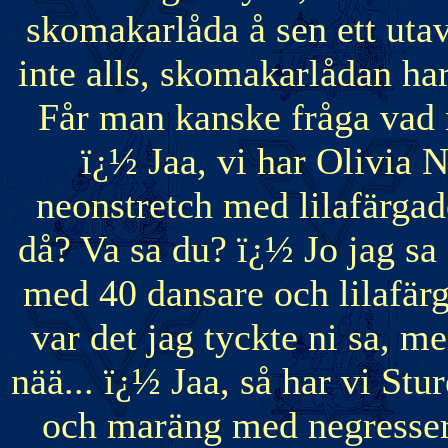
skomakarlåda å sen ett uta
inte alls, skomakarlådan har
Får man kanske fråga vad 
ï¿½ Jaa, vi har Olivia
neonstretch med lilafärga
då? Va sa du? ï¿½ Jo jag sa
med 40 dansare och lilafär
var det jag tyckte ni sa, men
nää... ï¿½ Jaa, så har vi Stu
och maräng med negresser 