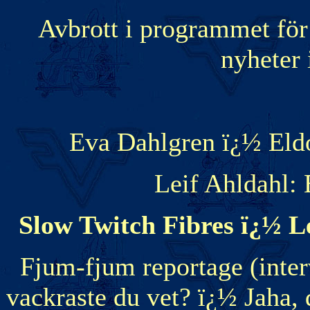
Avbrott i programmet fö
nyheter
Eva Dahlgren ï¿½ Eldo
Leif Ahldahl: 
Slow Twitch Fibres ï¿½ L
Fjum-fjum reportage (inter
vackraste du vet? ï¿½ Jaha, 