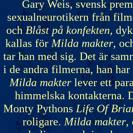
Gary Weis, svensk prem
sexualneurotikern från fil
och
Blåst på konfekten,
dyk
kallas för
Milda makter
, oc
tar han med sig. Det är sa
i de andra filmerna, han har
Milda makter
lever ett pa
himmelska kontakterna. D
Monty Pythons
Life Of Bria
roligare.
Milda makter
,