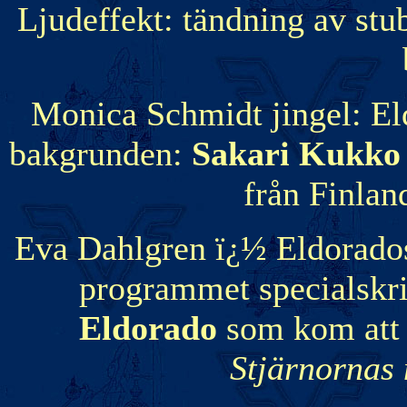
Ljudeffekt: tändning av stu
Monica Schmidt jingel: El
bakgrunden:
Sakari Kukko
från Finlan
Eva Dahlgren ï¿½ Eldorados
programmet specialskr
Eldorado
som kom att 
Stjärnornas