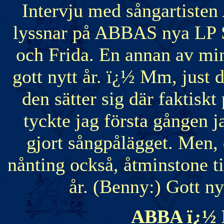
Intervju med sångartiste
lyssnar på ABBAS nya LP S
och Frida. En annan av min
gott nytt år. ï¿½ Mm, just d
den sätter sig där faktisk
tyckte jag första gången 
gjort sångpålägget. Men, 
nånting också, åtminstone ti
år. (Benny:) Gott nyt
ABBA ï¿½ 