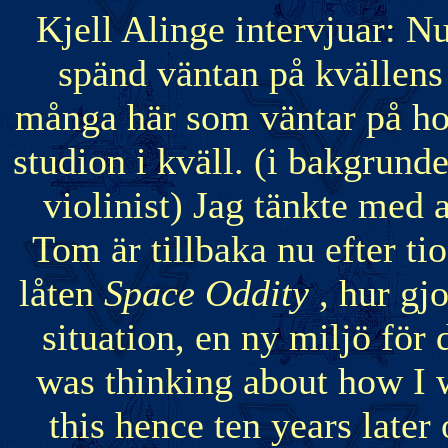
Kjell Alinge intervjuar: Nu
spänd väntan på kvällens
många här som väntar på ho
studion i kväll. (i bakgrund
violinist) Jag tänkte med 
Tom är tillbaka nu efter tio
låten
Space Oddity
, hur gj
situation, en ny miljö fö
was thinking about how I 
this hence ten years late