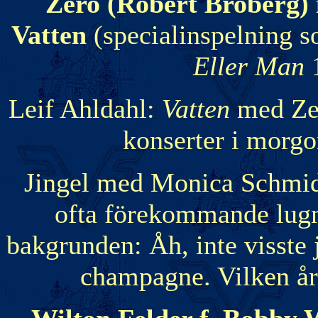
Zero (Robert Broberg) 
Vatten
(specialinspelning s
Eller Man
1
Leif Ahldahl:
Vatten
med Zer
konserter i morgo
Jingel med Monica Schmid
ofta förekommande lugn
bakgrunden: Åh, inte visste j
champagne. Vilken årg