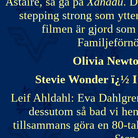
Astaire, så gå på
Xanadu
. D
stepping strong som ytter
filmen är gjord som
Familjeförnöj
Olivia Newt
Stevie Wonder ï¿½ I
Leif Ahldahl: Eva Dahlgre
dessutom så bad vi hen
tillsammans göra en 80-ta