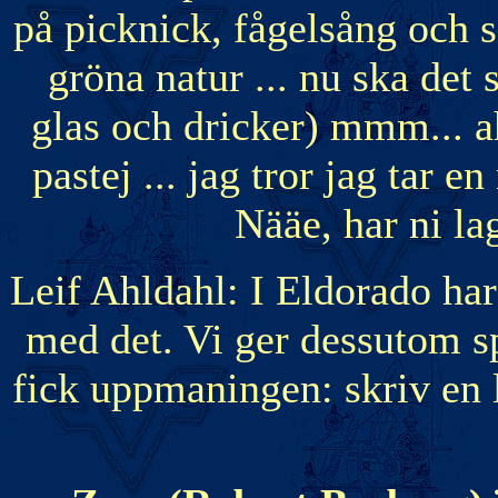
på picknick, fågelsång och
gröna natur ... nu ska det 
glas och dricker) mmm... ahh
pastej ... jag tror jag tar 
Nääe, har ni l
Leif Ahldahl: I Eldorado har
med det. Vi ger dessutom sp
fick uppmaningen: skriv en 