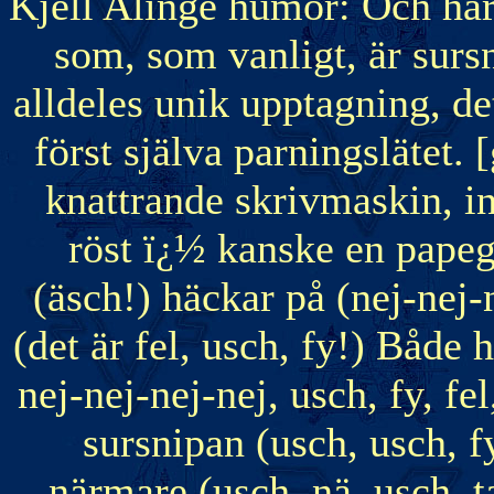
Kjell Alinge humor: Och här
som, som vanligt, är sursn
alldeles unik upptagning, det
först själva parningslätet. 
knattrande skrivmaskin, i
röst ï¿½ kanske en papeg
(äsch!) häckar på (nej-nej-
(det är fel, usch, fy!) Både 
nej-nej-nej-nej, usch, fy, fel
sursnipan (usch, usch, fy,
närmare (usch, nä, usch, ta 