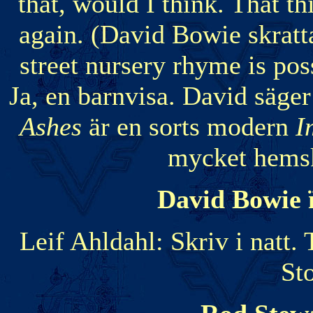
that, would I think. That thi
again. (David Bowie skratta
street nursery rhyme is pos
Ja, en barnvisa. David säger 
Ashes
är en sorts modern
I
mycket hemsk
David Bowie 
Leif Ahldahl: Skriv i natt.
St