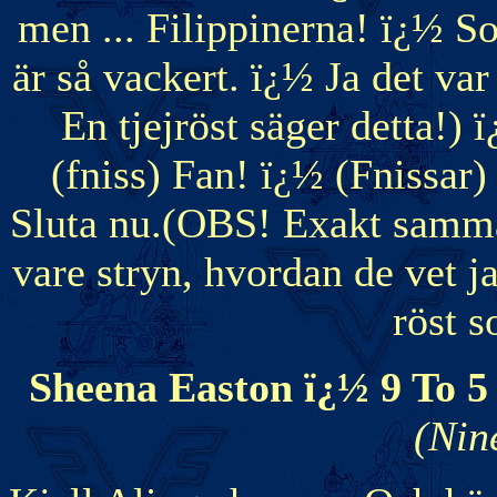
men ... Filippinerna! ï¿½ 
är så vackert. ï¿½ Ja det v
En tjejröst säger detta!) 
(fniss) Fan! ï¿½ (Fnissar) 
Sluta nu.(OBS! Exakt samma
vare stryn, hvordan de vet 
röst s
Sheena Easton ï¿½ 9 To 5
(Nin