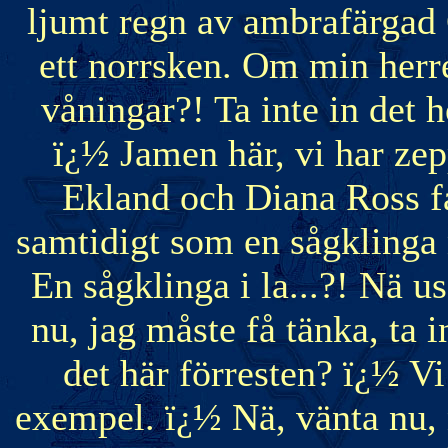
ljumt regn av ambrafärgad
ett norrsken. Om min herre
våningar?! Ta inte in det h
ï¿½ Jamen här, vi har zep
Ekland och Diana Ross f
samtidigt som en sågklinga 
En sågklinga i la...?! Nä us
nu, jag måste få tänka, ta in
det här förresten? ï¿½ Vi 
exempel. ï¿½ Nä, vänta nu, nä