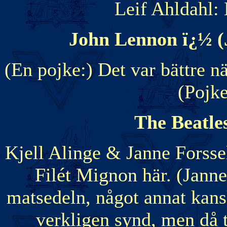
Leif Ahldahl: 
John Lennon ï¿½ (J
(En pojke:) Det var bättre n
(Pojke
The Beatle
Kjell Alinge & Janne Forssel
Filét Mignon här. (Janne:
matsedeln, något annat kansk
verkligen synd, men då tr