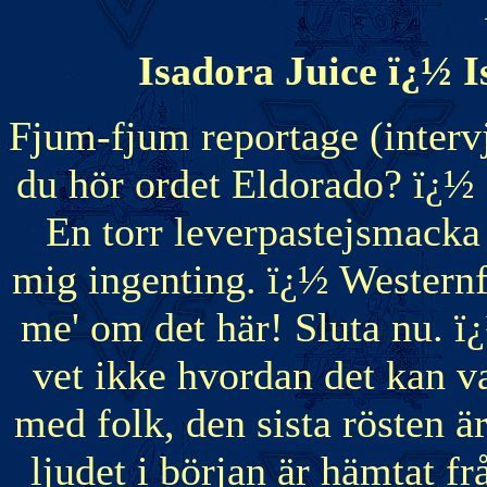
Isadora Juice ï¿½ 
Fjum-fjum reportage (interv
du hör ordet Eldorado? ï¿½ 
En torr leverpastejsmacka
mig ingenting. ï¿½ Westernfi
me' om det här! Sluta nu. ï¿½
vet ikke hvordan det kan va
med folk, den sista rösten 
ljudet i början är hämtat f