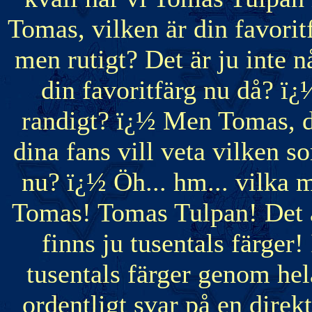
Tomas, vilken är din favoritf
men rutigt? Det är ju inte n
din favoritfärg nu då? ï¿½ 
randigt? ï¿½ Men Tomas, det
dina fans vill veta vilken s
nu? ï¿½ Öh... hm... vilka
Tomas! Tomas Tulpan! Det ä
finns ju tusentals färger!
tusentals färger genom he
ordentligt svar på en direkt