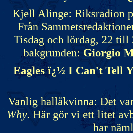
Kjell Alinge: Riksradion 
Från Sammetsredaktionen.
Tisdag och lördag, 22 till 
bakgrunden:
Giorgio M
Eagles ï¿½ I Can't Tell
Vanlig hallåkvinna: Det v
Why
. Här gör vi ett litet a
har näml