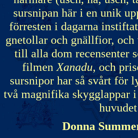
sursnipan här i en unik u
förresten i dagarna instifta
gnetollar och gnällfior, och 
till alla dom recensenter 
filmen
Xanadu
, och pri
sursnipor har så svårt för l
två magnifika skygglappar i
huvudet
Donna Summer 