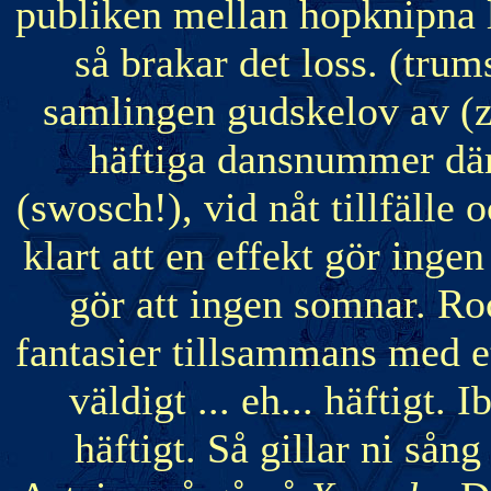
publiken mellan hopknipna l
så brakar det loss. (tru
samlingen gudskelov av (z
häftiga dansnummer där
(swosch!), vid nåt tillfälle o
klart att en effekt gör ing
gör att ingen somnar. R
fantasier tillsammans med et
väldigt ... eh... häftigt
häftigt. Så gillar ni sån