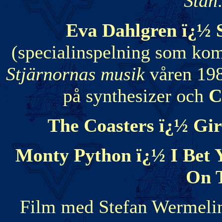
Stan
Eva Dahlgren ï¿½ 
(specialinspelning som kom
Stjärnornas musik
våren 19
på synthesizer och
C
The Coasters ï¿½ Girl
Monty Python ï¿½ I Bet 
On 
Film med Stefan Wermelin