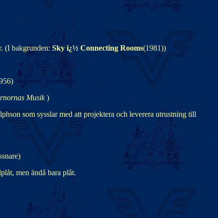
r. (I bakgrunden:
Sky ï¿½ Connecting Rooms
(1981))
1956)
ärnornas Musik
)
hson som sysslar med att projektera och leverera utrustning till
ssnare)
plåt, men ändå bara plåt.