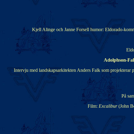
Kjell Alinge och Janne Forsell humor: Eldorado-kommi
Eldo
Adolphson-Fal
Intervju med landskapsarkitekten Anders Falk som projekterar pa
På sa
Film:
Excalibur
(John Bo