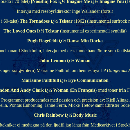
orado i 70-talet)
[Noosha] Fox ï¿½ Imagine Me ï¿½ Imagine You
(1
Intervju med resebyrådirektör Inge Wallander (forts.)
i 60-talet)
The Tornadoes ï¿½ Telstar
(1962) (instrumental surfrock 
The Loved Ones ï¿½ Telstar
(instrumental experimentell synthlåt)
Pugh Rogefeldt ï¿½ Dansa Min Docka
elbanan I Stockholm, intervju med dess tunnelbaneförare som faktiskt k
John Lennon ï¿½ Woman
 (singer-songwritern) Marianne Faithfull om hennes nya LP
Dangerous 
Marianne Faithfull ï¿½ Eye Communication
ondon And Andy Clark ï¿½ Woman (En Français)
(med toner från F
 Programmet producerades med passion och precision av: Kjell Alinge, 
lin, Pontus Enhörning, Janne Ferm, Micke Tretow samt Christer Söder
Chris Rainbow ï¿½ Body Music
tekniker ej medtagna på den ljudfil jag lånat från Mediearkivet i Stoc