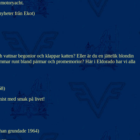
 motoryacht.
nyheter från Ekot)
ch vattnar begonior och klappar katten? Eller är du en jättelik blondin
m simmar runt bland pärmar och promemorior? Här i Eldorado har vi alla
68)
nist med smak på livet!
å han grundade 1964)