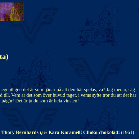
ta)
egentligen det är som tjänar på att den här spelas, va? Jag menar, säg
d till. Vem är det som över huvud taget, i vems syfte tror du att det här
 pågår! Det är ju du som är hela vinsten!
:
Thory Bernhards ï¿½ Kara-Karamell! Choko-chokolad!
(1961)