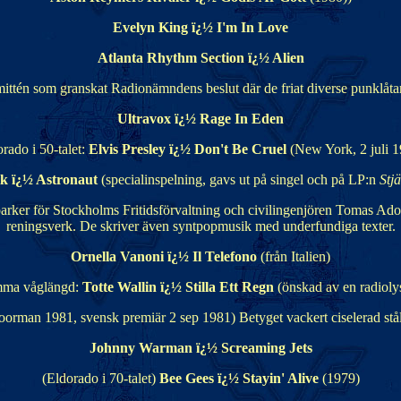
Evelyn King ï¿½ I'm In Love
Atlanta Rhythm Section ï¿½ Alien
ttén som granskat Radionämndens beslut där de friat diverse punklåta
Ultravox ï¿½ Rage In Eden
rado i 50-talet:
Elvis Presley ï¿½ Don't Be Cruel
(New York, 2 juli 
k ï¿½ Astronaut
(specialinspelning, gavs ut på singel och på LP:n
Stj
rker för Stockholms Fritidsförvaltning och civilingenjören Tomas Adolp
reningsverk. De skriver även syntpopmusik med underfundiga texter.
Ornella Vanoni ï¿½ Il Telefono
(från Italien)
mma våglängd:
Totte Wallin ï¿½ Stilla Ett Regn
(önskad av en radioly
orman 1981, svensk premiär 2 sep 1981) Betyget vackert ciselerad stål
Johnny Warman ï¿½ Screaming Jets
(Eldorado i 70-talet)
Bee Gees ï¿½ Stayin' Alive
(1979)