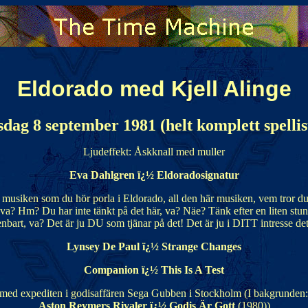
Eldorado med Kjell Alinge
sdag 8 september 1981 (helt komplett spellis
Ljudeffekt: Åskknall med muller
Eva Dahlgren ï¿½ Eldoradosignatur
ra musiken som du hör porla i Eldorado, all den här musiken, vem tror du 
s, va? Hm? Du har inte tänkt på det här, va? Näe? Tänk efter en liten stun
nbart, va? Det är ju DU som tjänar på det! Det är ju i DITT intresse det
Lynsey De Paul ï¿½ Strange Changes
Companion ï¿½ This Is A Test
rvju med expediten i godisaffären Sega Gubben i Stockholm (I bakgrunden
Aston Reymers Rivaler ï¿½ Godis Är Gott
(1980))