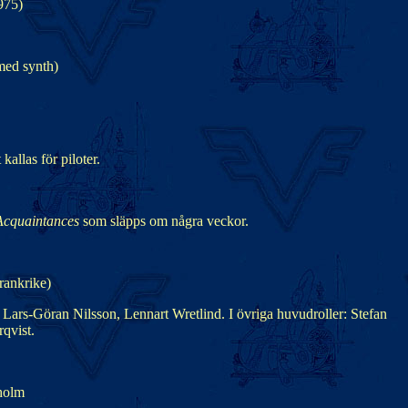
975)
med synth)
allas för piloter.
Acquaintances
som släpps om några veckor.
rankrike)
Lars-Göran Nilsson, Lennart Wretlind. I övriga huvudroller: Stefan
qvist.
kholm