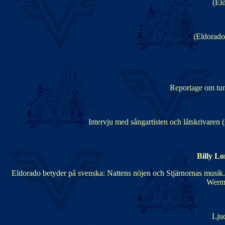
(Eld
(Eldorado 
Reportage om tunn
Intervju med sångartisten och låtskrivaren
Billy L
Eldorado betyder på svenska: Nattens nöjen och Stjärnornas musik.
Werme
Ljud