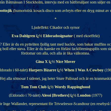
rån Båtmässan I Stockholm, intervju med en båtförsäljare som säljer en
ottnjik
(humoristisk kosack-disco som avbryts efter en dryg minut av 
*
Ljudeffekt: Cikador och syrsor
Eva Dahlgren ï¿½ Eldoradosignatur
( med ekoeffekt)
a? Eller är du en pytteliten fjollig tant med huckle, som bakar muffins o
 sig boll eller stava. Eller är du kanske en förläst fackföreningsplös so
fördomar om alla, och alla är lika välkomna.
Gina X ï¿½ Nice Mover
ldorado i 60-talet)
Harpers Bizarre ï¿½ When I Was A Cowboy
(19
Hej alla sötnosar I sidenet, jag heter Sture Palissad och är en kranmaski
Tom Tom Club ï¿½ Wordy Rappinghood
(Eldorado i 70-talet)
Alessi [Brothers] ï¿½ London
(1977)
ör Inge Wallander, representant för Trivselresor-Scandtour (en resebyr