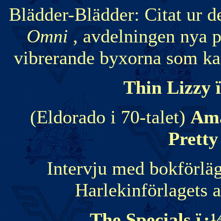
Blädder-Blädder: Citat ur 
Omni
, avdelningen nya p
vibrerande byxorna som kan 
Thin Lizzy
(Eldorado i 70-talet)
Ama
Pretty
Intervju med bokförlä
Harlekinförlagets a
The Specials ï