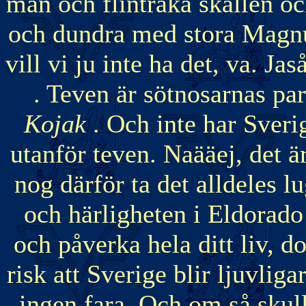
män och flintraka skallen oc
och dundra med stora Magnu
vill vi ju inte ha det, va. J
. Teven är sötnosarnas par
Kojak
. Och inte har Sveri
utanför teven. Naääej, det ä
nog därför ta det alldeles l
och härligheten i Eldorado 
och påverka hela ditt liv, d
risk att Sverige blir ljuvliga
ingen fara. Och om så skull