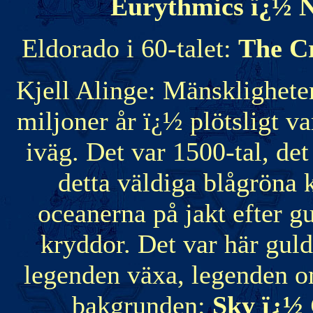
Eurythmics ï¿½ 
Eldorado i 60-talet:
The Cr
Kjell Alinge: Mänskligheten
miljoner år ï¿½ plötsligt va
iväg. Det var 1500-tal, det
detta väldiga blågröna 
oceanerna på jakt efter gu
kryddor. Det var här gul
legenden växa, legenden o
bakgrunden:
Sky ï¿½