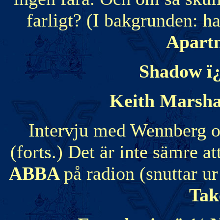
farligt? (I bakgrunden: h
Apart
Shadow ï¿
Keith Marsha
Intervju med Wennberg o
(forts.) Det är inte sämre at
ABBA
på radion (snuttar u
Tak