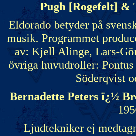
Pugh [Rogefelt] &
Eldorado betyder på svensk
musik. Programmet produce
av: Kjell Alinge, Lars-Gö
övriga huvudroller: Pontus
Söderqvist 
Bernadette Peters ï¿½ 
1950
Ljudtekniker ej medtagn