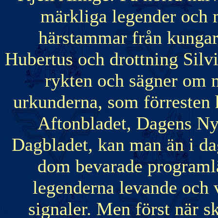
märkliga legender och m
härstammar från kungar
Hubertus och drottning Silv
rykten och sägner om n
urkunderna, som förresten
Aftonbladet, Dagens Ny
Dagbladet, kan man än i dag
dom bevarade programlä
legenderna levande och v
signaler. Men först när s