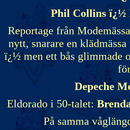
Phil Collins ï¿½
Reportage från Modemässan
nytt, snarare en klädmässa 
ï¿½ men ett bås glimmade o
fö
Depeche Mo
Eldorado i 50-talet:
Brenda
På samma vågläng