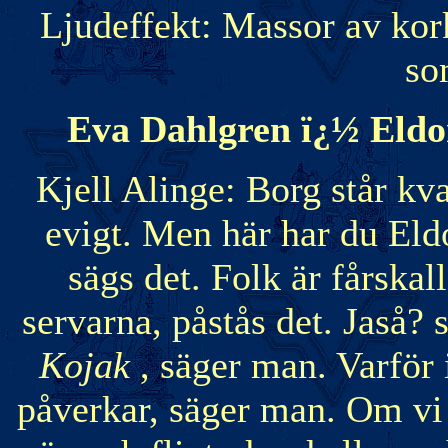
Ljudeffekt: Massor av ko
so
Eva Dahlgren ï¿½ Eld
Kjell Alinge: Borg står kva
evigt. Men här har du Eld
sägs det. Folk är fårskal
servarna, påstås det. Jaså? s
Kojak
, säger man. Varför i
påverkar, säger man. Om vi