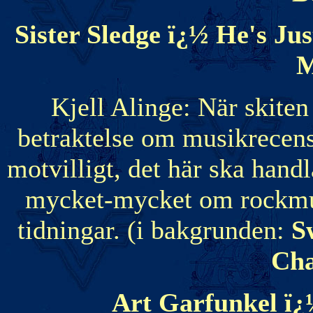
Sister Sledge ï¿½ He's Ju
M
Kjell Alinge: När skiten
betraktelse om musikrecens
motvilligt, det här ska han
mycket-mycket om rockmus
tidningar. (i bakgrunden:
S
Cha
Art Garfunkel ï¿