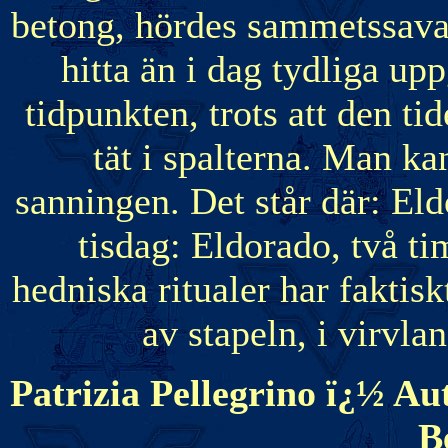
betong, hördes sammetssava
hitta än i dag tydliga u
tidpunkten, trots att den tid
tät i spalterna. Man ka
sanningen. Det står där: El
tisdag: Eldorado, två 
hedniska ritualer har faktis
av stapeln, i virvla
Patrizia Pellegrino ï¿½ 
B