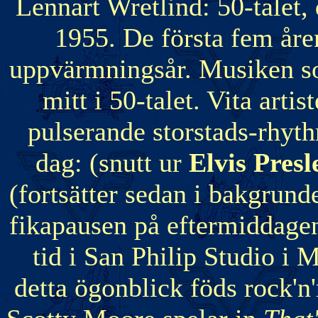
Lennart Wretlind: 50-talet, 
1955. De första fem åre
uppvärmningsår. Musiken som
mitt i 50-talet. Vita arti
pulserande storstads-rhyth
dag: (snutt ur
Elvis Pres
(fortsätter sedan i bakgrund
fikapausen på eftermiddagen
tid i San Philip Studio i
detta ögonblick föds rock'n'