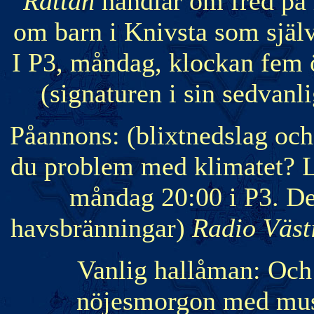
Råttan
handlar om fred på
om barn i Knivsta som själva
I P3, måndag, klockan fem 
(signaturen i sin sedvan
Påannons: (blixtnedslag och 
du problem med klimatet? 
måndag 20:00 i P3. Det
havsbränningar)
Radio Väst
Vanlig hallåman: Och 
nöjesmorgon med musi