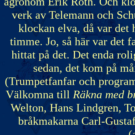
agronom Erik Roth. Och klo
verk av Telemann och Schu
klockan elva, då var det
timme. Jo, så här var det fa
hittat på det. Det enda rol
sedan, det kom på må
(Trumpetfanfar och progra
Välkomna till
Räkna med b
Welton, Hans Lindgren, To
bråkmakarna Carl-Gustaf
(