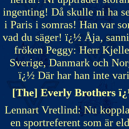
ingenting! Då skulle ni ha se
i Paris i somras! Han var s
vad du säger! ï¿½ Åja, sanni
fröken Peggy: Herr Kjeller
Sverige, Danmark och Nor
ï¿½ Där har han inte vari
[The] Everly Brothers ï
Lennart Vretlind: Nu kopplar 
en sportreferent som är el