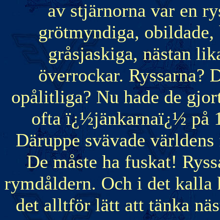
av stjärnorna var en r
grötmyndiga, obildade, 
gråsjaskiga, nästan li
överrockar. Ryssarna? 
opålitliga? Nu hade de gjo
ofta ï¿½jänkarnaï¿½ på 1
Däruppe svävade världens fö
De måste ha fuskat! Ryssar
rymdåldern. Och i det kalla 
det alltför lätt att tänka n