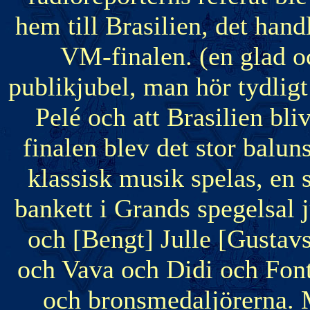
hem till Brasilien, det hand
VM-finalen. (en glad oc
publikjubel, man hör tydligt
Pelé och att Brasilien bliv
finalen blev det stor balu
klassisk musik spelas, en 
bankett i Grands spegelsal j
och [Bengt] Julle [Gustav
och Vava och Didi och Fonta
och bronsmedaljörerna. M