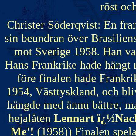
röst oc
Christer Söderqvist: En fr
sin beundran över Brasiliens
mot Sverige 1958. Han var
Hans Frankrike hade hängt
före finalen hade Frankri
1954, Västtyskland, och bl
hängde med ännu bättre, man
hejalåten
Lennart ï¿½Nac
Me'!
(1958)) Finalen spel