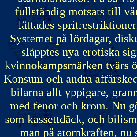
fullständig motsats till vå
lättades spritrestriktione
Systemet på lördagar, disk
släpptes nya erotiska sig
kvinnokampsmärken tvärs öv
Konsum och andra affärskedj
bilarna allt yppigare, gra
med fenor och krom. Nu g
som kassettdäck, och bilisme
man på atomkraften, nu 