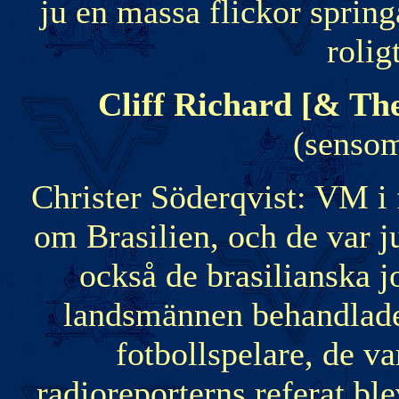
ju en massa flickor springa
roli
Cliff Richard [& The
(senso
Christer Söderqvist: VM i
om Brasilien, och de var ju
också de brasilianska j
landsmännen behandlade
fotbollspelare, de va
radioreporterns referat ble