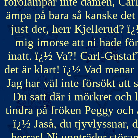
förolämpar inte damen, Carl
ämpa på bara så kanske det b
just det, herr Kjellerud? ï
mig imorse att ni hade fö
inatt. ï¿½ Va?! Carl-Gustaf?
det är klart! ï¿½ Vad menar
Jag har väl inte försökt att
Du satt där i mörkret och
tindra på fröken Peggy och a
ï¿½ Jaså, du tjyvlyssnar,
herrar! Ni uppträder störan