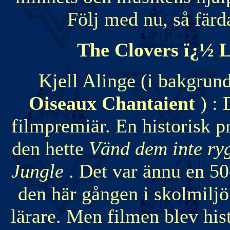
Följ med nu, så färdas
The Clovers ï¿½ L
Kjell Alinge (i bakgrun
Oiseaux Chantaient
) :
filmpremiär. En historisk p
den hette
Vänd dem inte ry
Jungle
. Det var ännu en 5
den här gången i skolmil
lärare. Men filmen blev hist