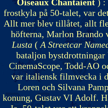
Oiseaux Chantaient
) :
frostkyla på 50-talet, var de
Allt mer blev tillåtet, allt f
höfterna, Marlon Brando 
Lusta
(
A Streetcar Name
bataljon bystdrottningar 
CinemaScope, Todd-AO och
var italiensk filmvecka i
Loren och Silvana Pamp
konung, Gustav VI Adolf. Ha