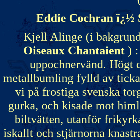
Eddie Cochran ï¿½
Kjell Alinge (i bakgrun
Oiseaux Chantaient
) 
uppochnervänd. Högt d
metallbumling fylld av tick
vi på frostiga svenska t
gurka, och kisade mot himl
biltvätten, utanför frikyr
iskallt och stjärnorna knas