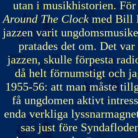
utan i musikhistorien. Fö
Around The Clock
med Bill 
jazzen varit ungdomsmusike
pratades det om. Det var f
jazzen, skulle förpesta rad
då helt förnumstigt och ja
1955-56: att man måste tillg
få ungdomen aktivt intres
enda verkliga lyssnarmagnet
sas just före Syndafloden