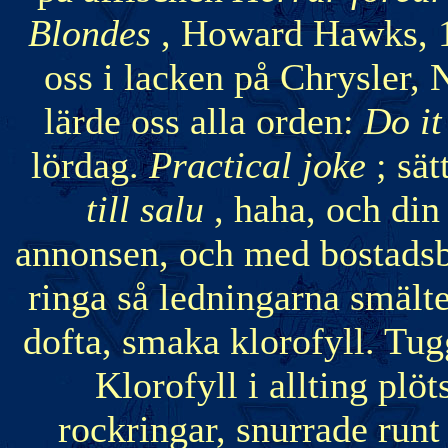
Blondes
, Howard Hawks, 1
oss i lacken på Chrysler,
lärde oss alla orden:
Do it
lördag.
Practical joke
; sä
till salu
, haha, och di
annonsen, och med bostadsbr
ringa så ledningarna smälte
dofta, smaka klorofyll. Tu
Klorofyll i allting plö
rockringar, snurrade runt