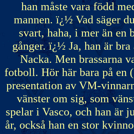
han måste vara född med 
mannen. ï¿½ Vad säger du
svart, haha, i mer än en 
gånger. ï¿½ Ja, han är bra 
Nacka. Men brassarna va
fotboll. Hör här bara på en
presentation av VM-vinnarn
vänster om sig, som väns
spelar i Vasco, och han är j
år, också han en stor kvinno