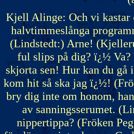
Kjell Alinge: Och vi kastar 
halvtimmeslånga programme
(Lindstedt:) Arne! (Kjell
ful slips på dig? ï¿½ Va
skjorta sen! Hur kan du gå 
kom hit så ska jag ï¿½! (Fr
bry dig inte om honom, han 
av sanningsserumet. (Li
nippertippa? (Fröken Peg