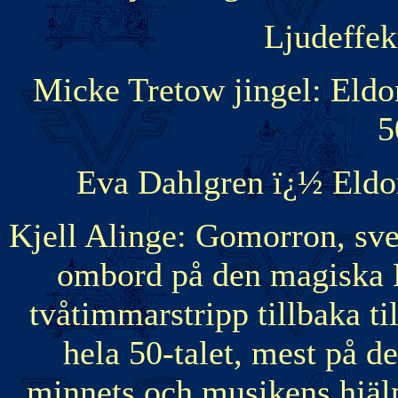
Ljudeffek
Micke Tretow jingel: Eldor
5
Eva Dahlgren ï¿½ Eldo
Kjell Alinge: Gomorron, sv
ombord på den magiska E
tvåtimmarstripp tillbaka ti
hela 50-talet, mest på
minnets och musikens hjälp