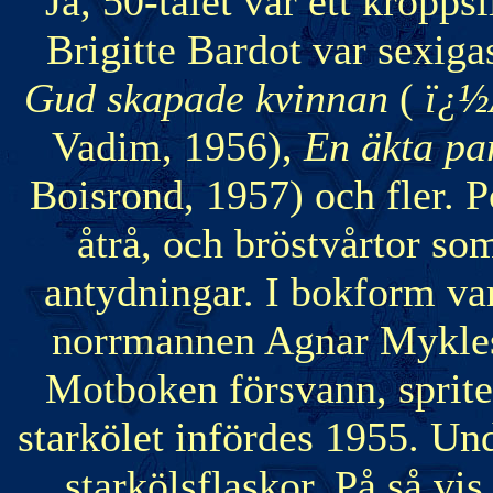
Ja, 50-talet var ett kroppsl
Brigitte Bardot var sexiga
Gud skapade kvinnan
(
ï¿½
Vadim, 1956),
En äkta pa
Boisrond, 1957) och fler. P
åtrå, och bröstvårtor so
antydningar. I bokform va
norrmannen Agnar Mykl
Motboken försvann, spriten
starkölet infördes 1955. Und
starkölsflaskor. På så vis