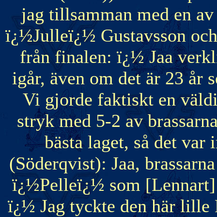
jag tillsamman med en av
ï¿½Julleï¿½ Gustavsson och
från finalen: ï¿½ Jaa verk
igår, även om det är 23 år 
Vi gjorde faktiskt en väldi
stryk med 5-2 av brassarna
bästa laget, så det var
(Söderqvist): Jaa, brassarna 
ï¿½Pelleï¿½ som [Lennart]
ï¿½ Jag tyckte den här lille