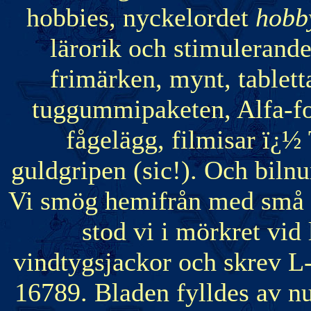
hobbies, nyckelordet
hob
lärorik och stimulerande
frimärken, mynt, tablett
tuggummipaketen, Alfa-fot
fågelägg, filmisar ï¿½
guldgripen (sic!). Och bil
Vi smög hemifrån med små l
stod vi i mörkret vid
vindtygsjackor och skrev L-
16789. Bladen fylldes av n