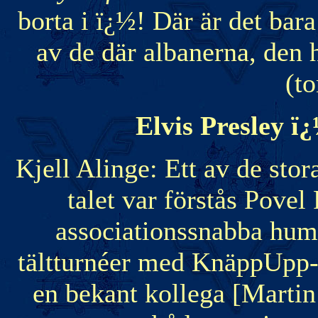
borta i ï¿½! Där är det bara
av de där albanerna, den
(to
Elvis Presley ï
Kjell Alinge: Ett av de st
talet var förstås Pove
associationssnabba humo
tältturnéer med KnäppUpp-r
en bekant kollega [Marti