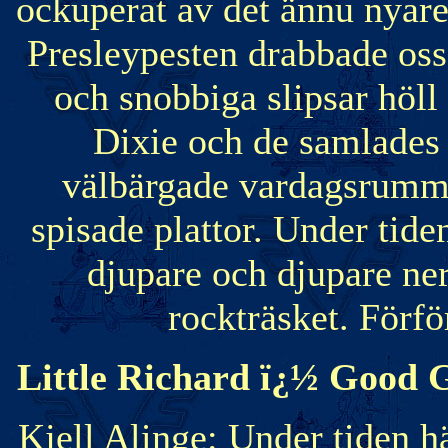
ockuperat av det ännu nyare 
Presleypesten drabbade oss
och snobbiga slipsar höll 
Dixie och de samlades
välbärgade vardagsrumme
spisade plattor. Under tid
djupare och djupare ner
rockträsket. Förför
Little Richard ï¿½ Good 
Kjell Alinge: Under tiden 