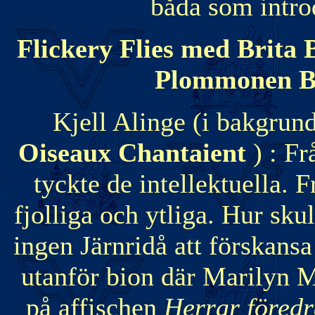
båda som introd
Flickery Flies med Brita
Plommonen 
Kjell Alinge (i bakgrun
Oiseaux Chantaient
) : F
tyckte de intellektuella. 
fjolliga och ytliga. Hur sku
ingen Järnridå att förskans
utanför bion där Marilyn 
på affischen
Herrar föred