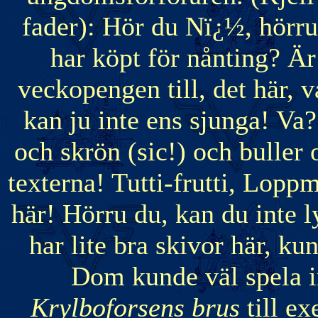
fader): Hör du Nï¿½, hörru 
har köpt för nånting? Är
veckopengen till, det här, v
kan ju inte ens sjunga! Va
och skrön (sic!) och buller
texterna! Tutti-frutti, Lopp
här! Hörru du, kan du inte l
har lite bra skivor här, ku
Dom kunde väl spela i
Krylboforsens brus
till e