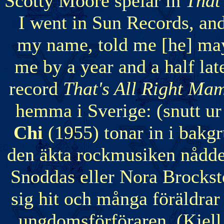
Scotty Moore spelar in
That
I went in Sun Records, an
my name, told me [he] may
me by a year and a half la
record
That's All Right M
hemma i Sverige: (snutt u
Chi
(1955) tonar in i bakg
den äkta rockmusiken nådde
Snoddas eller Nora Brockst
sig hit och många föräldrar
ungdomsförföraren. (Kjell