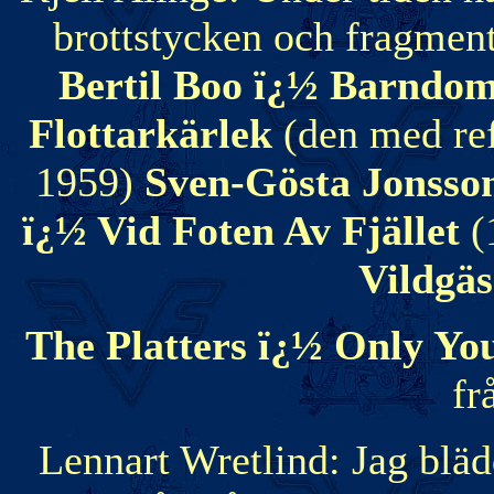
brottstycken och fragment 
Bertil Boo ï¿½ Barnd
Flottarkärlek
(den med re
1959)
Sven-Gösta Jonsso
ï¿½ Vid Foten Av Fjället
(
Vildgäs
The Platters ï¿½ Only Yo
fr
Lennart Wretlind: Jag blä