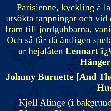
Parisienne, kyckling à l
utsökta tappningar och vid
fram till jordgubbarna, van
Och så får då äntligen spel
ur hejalåten
Lennart ï¿
Hänger
Johnny Burnette [And The
Hu
Kjell Alinge (i bakgrun