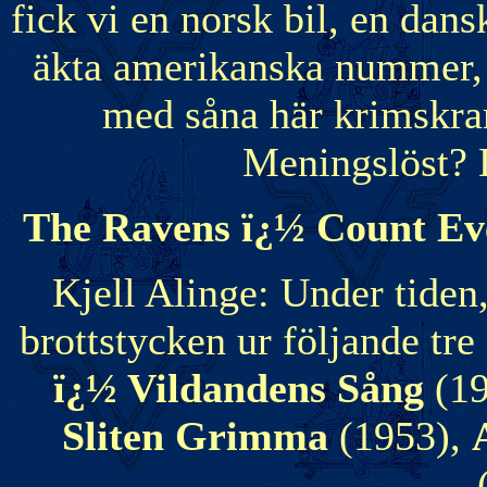
fick vi en norsk bil, en dans
äkta amerikanska nummer, 
med såna här krimskra
Meningslöst? 
The Ravens ï¿½ Count Ev
Kjell Alinge: Under tide
brottstycken ur följande tre
ï¿½ Vildandens Sång
(1
Sliten Grimma
(1953),