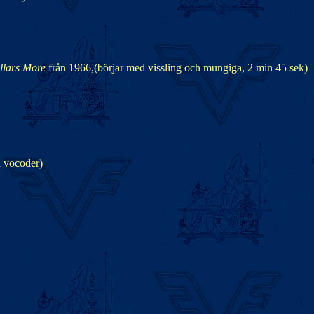
llars More
från 1966,(börjar med vissling och mungiga, 2 min 45 sek)
d vocoder)