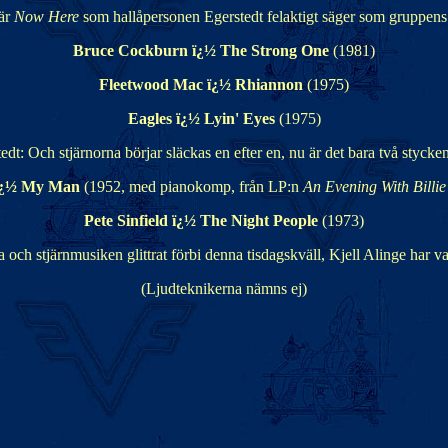
är
Now Here
som hallåpersonen Egerstedt felaktigt säger som gruppens 
Bruce Cockburn ï¿½ The Strong One
(1981)
Fleetwood Mac ï¿½ Rhiannon
(1975)
Eagles ï¿½ Lyin' Eyes
(1975)
edt: Och stjärnorna börjar släckas en efter en, nu är det bara två stycken 
y ï¿½ My Man
(1952, med pianokomp, från LP:n
An Evening With Billi
Pete Sinfield ï¿½ The Night People
(1973)
och stjärnmusiken glittrat förbi denna tisdagskväll, Kjell Alinge har va
(Ljudteknikerna nämns ej)