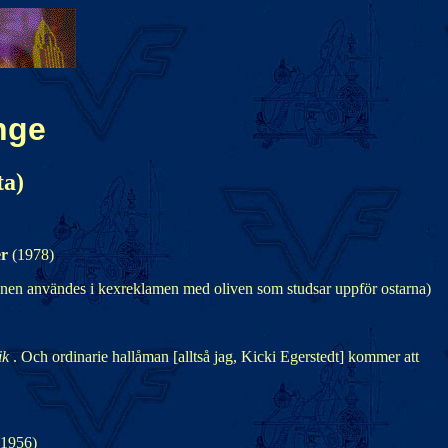
nge
ta)
er
(1978)
onen användes i kexreklamen med oliven som studsar uppför ostarna)
ik
. Och ordinarie hallåman [alltså jag, Kicki Egerstedt] kommer att
(1956)