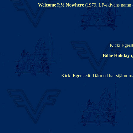
Welcome ï¿½ Nowhere
(1979, LP-skivans namn 
Kicki Egerst
Billie Holida
Kicki Egerstedt: Därmed har stjärnorna 