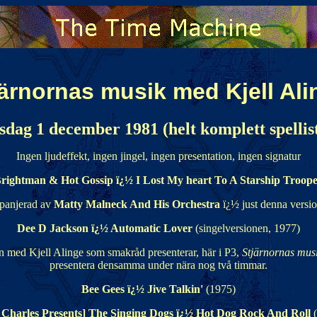
järnornas musik med Kjell Ali
sdag 1 december 1981 (helt komplett spellis
Ingen ljudeffekt, ingen jingel, ingen presentation, ingen signatur
rightman & Hot Gossip ï¿½ I Lost My heart To A Starship Troop
mpanjerad av
Matty Malneck And His Orchestra
ï¿½ just denna versi
Dee D Jackson ï¿½ Automatic Lover
(singelversionen, 1977)
en med Kjell Alinge som smakråd presenterar, här i P3,
Stjärnornas mus
presentera densamma under nära nog två timmar.
Bee Gees ï¿½ Jive Talkin'
(1975)
 Charles Presents] The Singing Dogs ï¿½ Hot Dog Rock And Roll