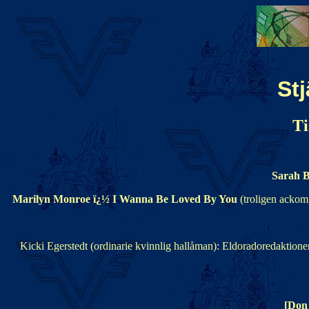
St
Ti
Sarah B
Marilyn Monroe ï¿½ I Wanna Be Loved By You
(troligen acko
Kicki Egerstedt (ordinarie kvinnlig hallåman): Eldoradoredaktion
[Don