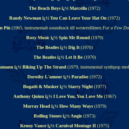
The Beach Boys ï¿½ Marcella
(1972)
Randy Newman ï¿½ You Can Leave Your Hat On
(1972)
In Più
(1965, instrumentalt soundtrack till westernfilmen
For a Few Do
Roxy Music ï¿½ Spin Me Round
(1979)
The Beatles ï¿½ Dig It
(1970)
The Beatles ï¿½ Let It Be
(1970)
aumann ï¿½ Biking Up The Strand
(1979, instrumental synthpop me
Dorothy L'amour ï¿½ Paradise
(1972)
Bugatti & Musker ï¿½ Starry Night
(1977)
Anthony Quinn ï¿½ I Love You, You Love Me
(1967)
Murray Head ï¿½ How Many Ways
(1979)
Rolling Stones ï¿½ Angie
(1973)
Kenny Vance ï¿½ Carnival Montage II
(1975)