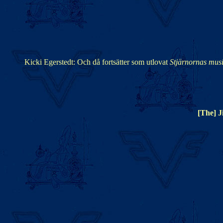
Kicki Egerstedt: Och då fortsätter som utlovat
Stjärnornas mus
[The] 