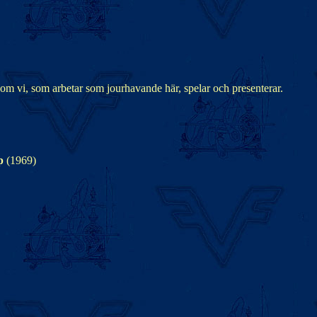
om vi, som arbetar som jourhavande här, spelar och presenterar.
mp
(1969)