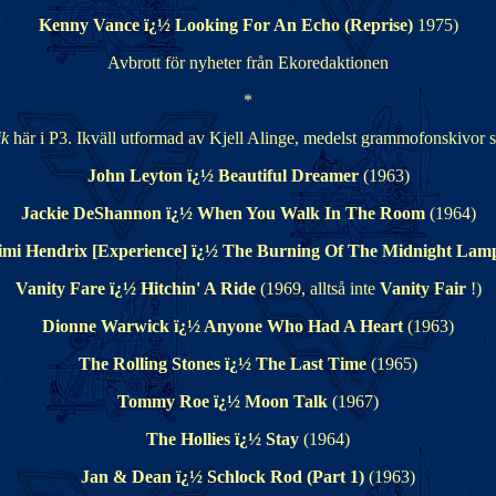
Kenny Vance ï¿½ Looking For An Echo (Reprise)
1975)
Avbrott för nyheter från Ekoredaktionen
*
ik
här i P3. Ikväll utformad av Kjell Alinge, medelst grammofonskivor s
John Leyton ï¿½ Beautiful Dreamer
(1963)
Jackie DeShannon ï¿½ When You Walk In The Room
(1964)
Jimi Hendrix [Experience] ï¿½ The Burning Of The Midnight La
Vanity Fare ï¿½ Hitchin' A Ride
(1969, alltså inte
Vanity Fair
!)
Dionne Warwick ï¿½ Anyone Who Had A Heart
(1963)
The Rolling Stones ï¿½ The Last Time
(1965)
Tommy Roe ï¿½ Moon Talk
(1967)
The Hollies ï¿½ Stay
(1964)
Jan & Dean ï¿½ Schlock Rod (Part 1)
(1963)