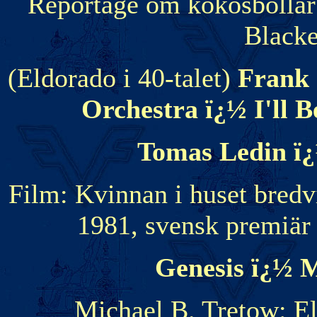
Reportage om kokosbollar 
Blacke
(Eldorado i 40-talet)
Frank 
Orchestra ï¿½ I'll 
Tomas Ledin ï
Film: Kvinnan i huset bredv
1981, svensk premiär
Genesis ï¿½ 
Michael B. Tretow: El