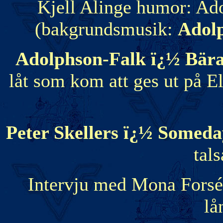
Kjell Alinge humor: Ad
(bakgrundsmusik:
Adolp
Adolphson-Falk ï¿½ Bär
låt som kom att ges ut på 
Peter Skellers ï¿½ Somed
tal
Intervju med Mona Forsée
lå