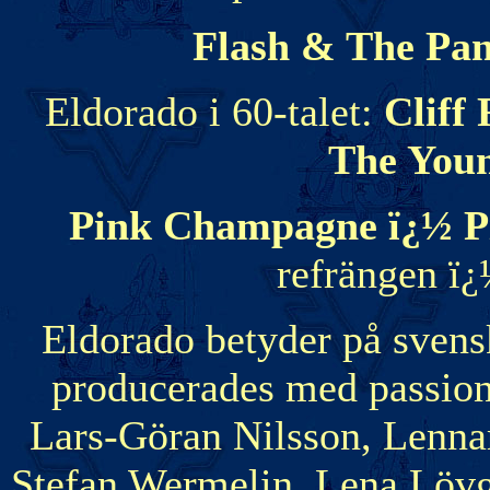
Flash & The Pan
Eldorado i 60-talet:
Cliff
The You
Pink Champagne ï¿½ P
refrängen ï¿
Eldorado betyder på sven
producerades med passion 
Lars-Göran Nilsson, Lennar
Stefan Wermelin, Lena Lövg