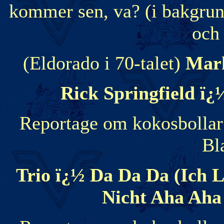
kommer sen, va? (i bakgrun
och
(Eldorado i 70-talet)
Mar
Rick Springfield ï¿
Reportage om kokosbollar 
Bl
Trio ï¿½ Da Da Da (Ich L
Nicht Aha Aha