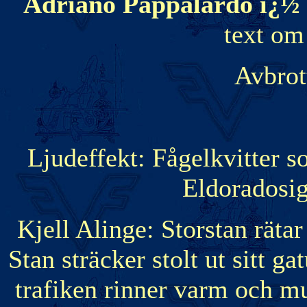
Adriano Pappalardo ï¿½
text om
Avbrot
Ljudeffekt: Fågelkvitter s
Eldoradosig
Kjell Alinge: Storstan räta
Stan sträcker stolt ut sitt ga
trafiken rinner varm och m