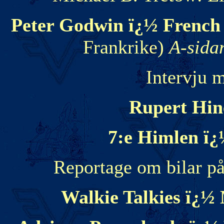
Peter Godwin ï¿½ Frenc
Frankrike)
A-sida
Intervju 
Rupert Hin
7:e Himlen ï
Reportage om bilar p
Walkie Talkies ï¿