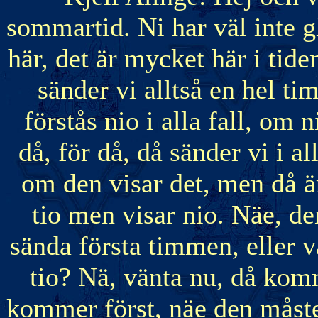
sommartid. Ni har väl inte g
här, det är mycket här i tiden
sänder vi alltså en hel ti
förstås nio i alla fall, om 
då, för då, då sänder vi i al
om den visar det, men då är 
tio men visar nio. Näe, de
sända första timmen, eller 
tio? Nä, vänta nu, då ko
kommer först, näe den måst