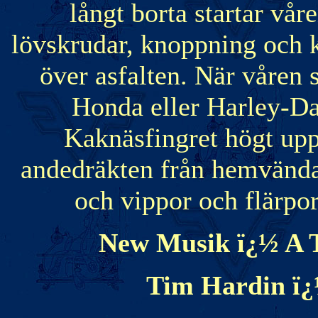
långt borta startar vår
lövskrudar, knoppning och k
över asfalten. När våren
Honda eller Harley-Da
Kaknäsfingret högt upp
andedräkten från hemvändan
och vippor och flärpor
New Musik ï¿½ A T
Tim Hardin ï¿