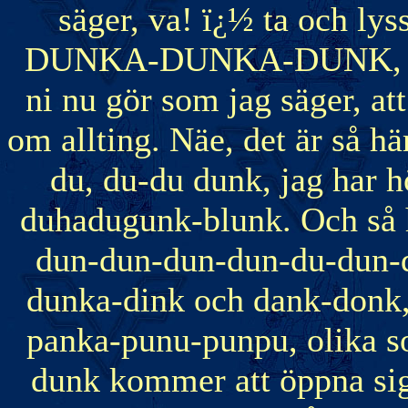
säger, va! ï¿½ ta och lys
DUNKA-DUNKA-DUNK, och
ni nu gör som jag säger, a
om allting. Näe, det är så här
du, du-du dunk, jag har h
duhadugunk-blunk. Och så h
dun-dun-dun-dun-du-dun-d
dunka-dink och dank-donk,
panka-punu-punpu, olika sor
dunk kommer att öppna sig, 