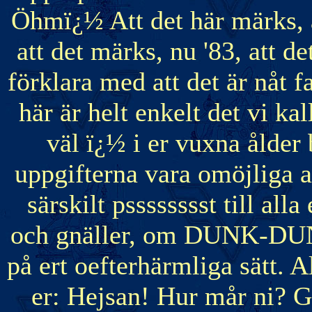
Öhmï¿½ Att det här märks, att
att det märks, nu '83, att det
förklara med att det är nåt f
här är helt enkelt det vi kal
väl ï¿½ i er vuxna ålder
uppgifterna vara omöjliga at
särskilt psssssssst till all
och gnäller, om DUNK-DUN
på ert oefterhärmliga sätt. A
er: Hejsan! Hur mår ni? G