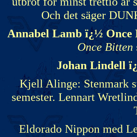
utbröt för minst trettio år
Och det säger DUN
Annabel Lamb ï¿½ Once 
Once Bitten
Johan Lindell 
Kjell Alinge: Stenmark s
semester. Lennart Wretlind t
Eldorado Nippon med Len