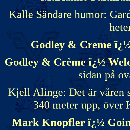
Kalle Sändare humor: Gar
hete
Godley & Creme ï¿½
Godley & Crème ï¿½ Welc
sidan på ov
Kjell Alinge: Det är våren
340 meter upp, över 
Mark Knopfler ï¿½ Goi