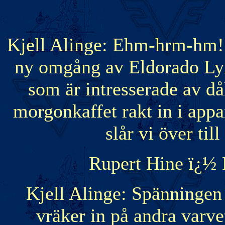
Kjell Alinge: Ehm-hrm-hm! J
ny omgång av Eldorado Lyx.
som är intresserade av dål
morgonkaffet rakt in i appa
slår vi över til
Rupert Hine ï¿½ 
Kjell Alinge: Spänningen
vräker in på andra varv