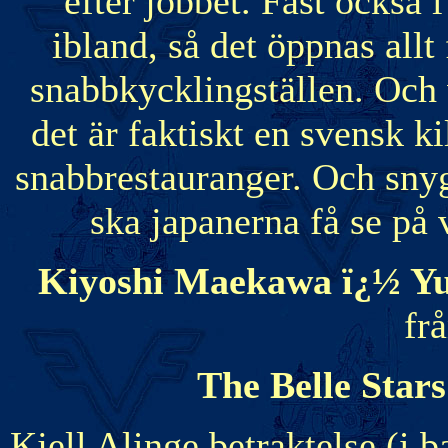
efter jobbet. Fast också 
ibland, så det öppnas all
snabbkycklingställen. Och
det är faktiskt en svensk k
snabbrestauranger. Och snygg
ska japanerna få se på
Kiyoshi Maekawa ï¿½ Yu
fr
The Belle Star
Kjell Alinge betraktelse (i