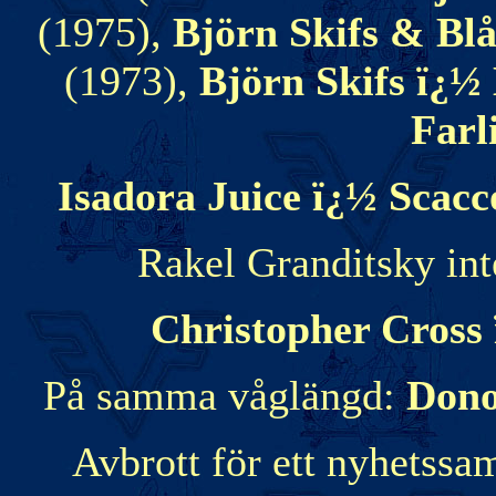
(1975),
Björn Skifs & Bl
(1973),
Björn Skifs ï¿½ 
Farl
Isadora Juice ï¿½ Scac
Rakel Granditsky inte
Christopher Cross 
På samma våglängd:
Dono
Avbrott för ett nyhetss