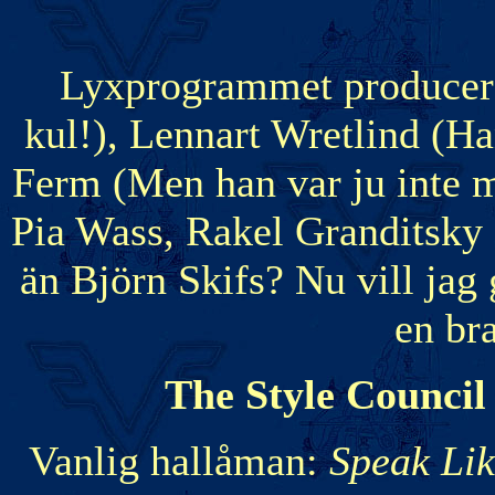
Lyxprogrammet producera
kul!), Lennart Wretlind (Ha
Ferm (Men han var ju inte 
Pia Wass, Rakel Granditsky (
än Björn Skifs? Nu vill jag
en br
The Style Council
Vanlig hallåman:
Speak Li