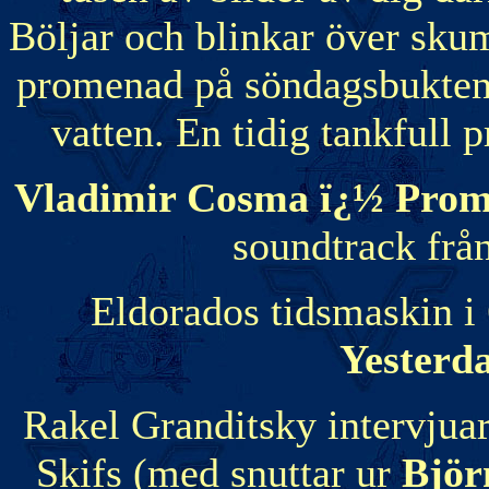
Böljar och blinkar över sku
promenad på söndagsbukten.
vatten. En tidig tankfull
Vladimir Cosma ï¿½ Prom
soundtrack frå
Eldorados tidsmaskin i 
Yester
Rakel Granditsky intervjua
Skifs (med snuttar ur
Björ