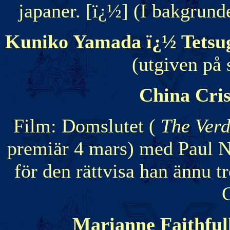
japaner. [ï¿½] (I bakgrund
Kuniko Yamada ï¿½ Tetsug
(utgiven på 
China Cris
Film: Domslutet (
The Verd
premiär 4 mars) med Paul
för den rättvisa han ännu t
Marianne Faithful