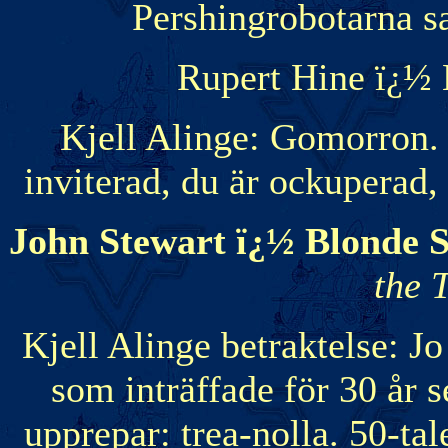
Pershingrobotarna sa
Rupert Hine ï¿½ 
Kjell Alinge: Gomorron. 
inviterad, du är ockuperad, 
John Stewart ï¿½ Blonde 
the 
Kjell Alinge betraktelse: Jo 
som inträffade för 30 år se
upprepar: trea-nolla. 50-tal