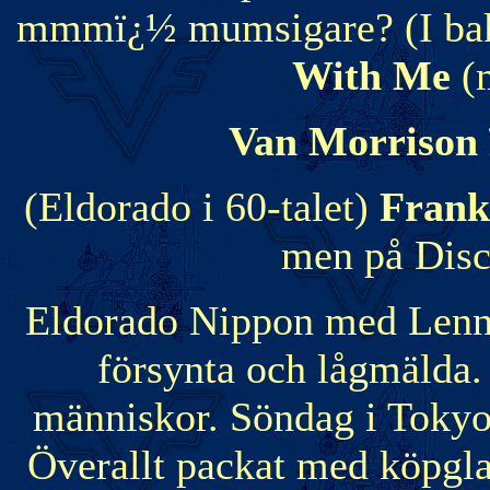
mmmï¿½ mumsigare? (I ba
With Me
(
Van Morrison 
(Eldorado i 60-talet)
Frank
men på Disc
Eldorado Nippon med Lennar
försynta och lågmälda. 
människor. Söndag i Tokyo, 
Överallt packat med köpgl