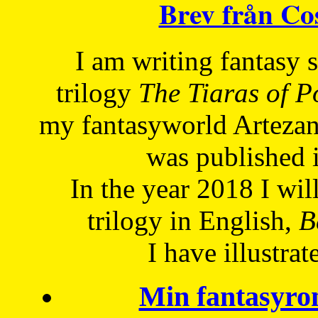
Brev från C
I am writing fantasy
trilogy
The Tiaras of 
my fantasyworld Artezan
was published 
In the year 2018 I will
trilogy in English,
Be
I have
illustrat
Min fantasyro