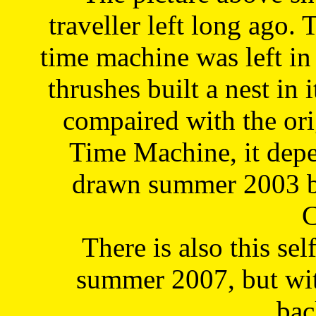
traveller left long ago. 
time machine was left in 
thrushes built a nest in 
compaired with the or
Time Machine, it depe
drawn summer 2003 by
C
There is also this sel
summer 2007, but wit
bac