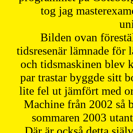
tog jag masterexa
uni
Bilden ovan förestä
tidsresenär lämnade för 
och tidsmaskinen blev k
par trastar byggde sitt b
lite fel ut jämfört med 
Machine från 2002 så be
sommaren 2003 utantil
Där är också detta själ