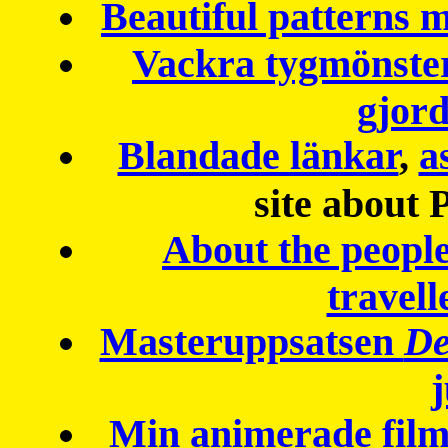
Beautiful patterns
Vackra tygmönster
gjor
Blandade länkar
,
a
site about 
About the peopl
travell
Masteruppsatsen
De
Min animerade fil