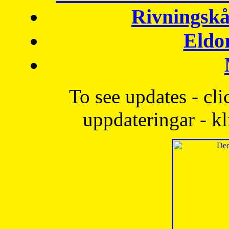
Rivningskå
Eldo
To see updates - cli
uppdateringar - kl