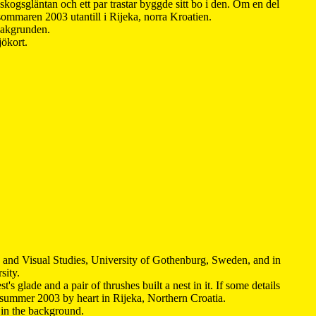
kogsgläntan och ett par trastar byggde sitt bo i den. Om en del
 sommaren 2003 utantill i Rijeka, norra Kroatien.
 bakgrunden.
jökort.
y and Visual Studies, University of Gothenburg, Sweden, and in
sity.
s glade and a pair of thrushes built a nest in it. If some details
 summer 2003 by heart in Rijeka, Northern Croatia
.
n in the background.