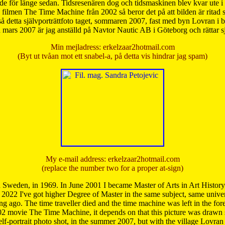
de för länge sedan. Tidsresenären dog och tidsmaskinen blev kvar ute i s
från filmen The Time Machine från 2002 så beror det på att bilden är ritad
å detta självporträttfoto taget, sommaren 2007, fast med byn Lovran i
mars 2007 är jag anställd på Navtor Nautic AB i Göteborg och rättar s
Min mejladress: erkelzaar2hotmail.com
(Byt ut tvåan mot ett snabel-a, på detta vis hindrar jag spam)
My e-mail address: erkelzaar2hotmail.com
(replace the number two for a proper at-sign)
 Sweden, in 1969. In June 2001 I became Master of Arts in Art Histor
 2022 I've got higher Degree of Master in the same subject, same univer
 ago. The time traveller died and the time machine was left in the forest'
02 movie The Time Machine, it depends on that this picture was drawn
self-portrait photo shot, in the summer 2007, but with the village Lovra