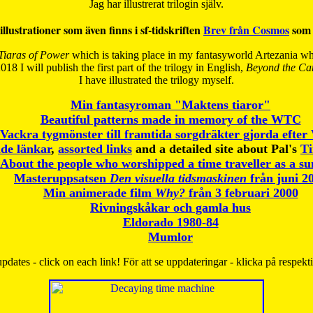
Jag har illustrerat trilogin själv.
illustrationer som även finns i sf-tidskriften
Brev från Cosmos
som 
Tiaras of Power
which is taking place in my fantasyworld Artezania whi
018 I will publish the first part of the trilogy in English,
Beyond the Can
I have
illustrated the trilogy myself.
Min fantasyroman "Maktens tiaror"
Beautiful patterns made in memory of the WTC
Vackra tygmönster till framtida sorgdräkter gjorda efte
de länkar
,
assorted links
and a detailed site about Pal's
T
About the people who worshipped a time traveller as a s
Masteruppsatsen
Den visuella tidsmaskinen
från juni 2
Min animerade film
Why?
från 3 februari 2000
Rivningskåkar och gamla hus
Eldorado 1980-84
Mumlor
pdates - click on each link! För att se uppdateringar - klicka på respekt