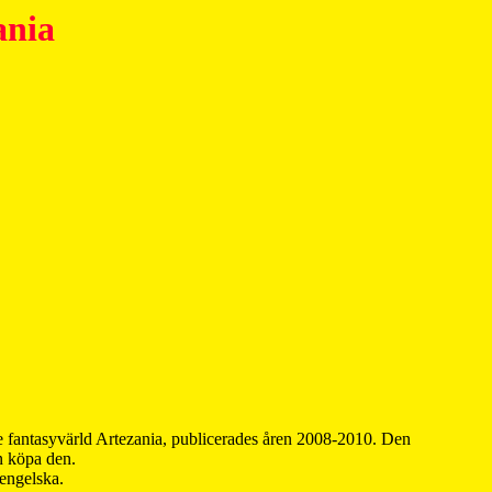
ania
 fantasyvärld Artezania, publicerades åren 2008-2010. Den
an köpa den.
 engelska.