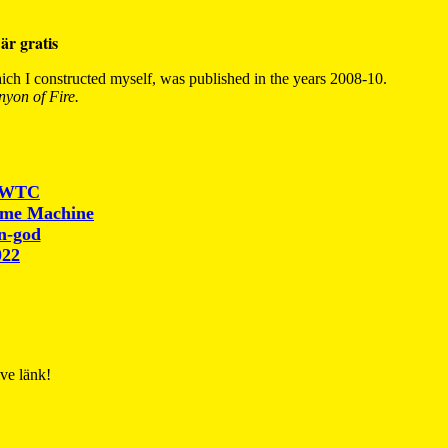
är gratis
ch I constructed myself, was published in the years 2008-10.
yon of Fire.
r WTC
ime Machine
un-god
022
ive länk!