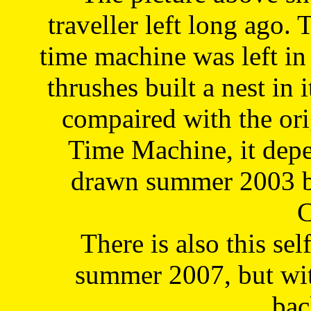
traveller left long ago. 
time machine was left in 
thrushes built a nest in 
compaired with the or
Time Machine, it depe
drawn summer 2003 by
C
There is also this sel
summer 2007, but wit
bac