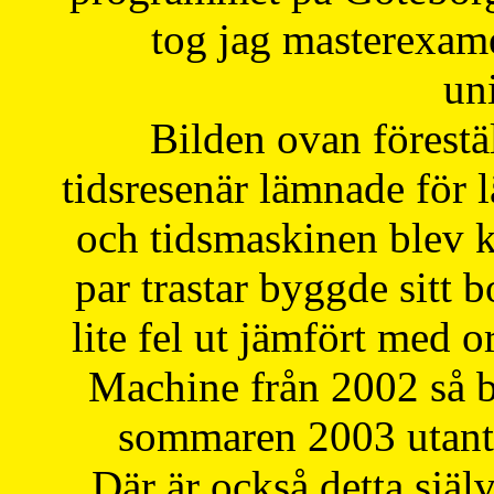
tog jag masterexa
uni
Bilden ovan förestä
tidsresenär lämnade för 
och tidsmaskinen blev k
par trastar byggde sitt b
lite fel ut jämfört med 
Machine från 2002 så be
sommaren 2003 utantil
Där är också detta själ