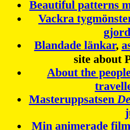
Beautiful patterns
Vackra tygmönster
gjor
Blandade länkar
,
a
site about 
About the peopl
travell
Masteruppsatsen
De
Min animerade fil