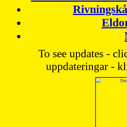
Rivningskå
Eldo
To see updates - cli
uppdateringar - kl