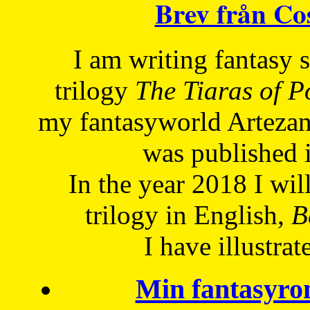
Brev från C
I am writing fantasy
trilogy
The Tiaras of 
my fantasyworld Artezan
was published 
In the year 2018 I will
trilogy in English,
Be
I have
illustrat
Min fantasyro