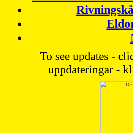
Rivningskå
Eldo
To see updates - cli
uppdateringar - kl