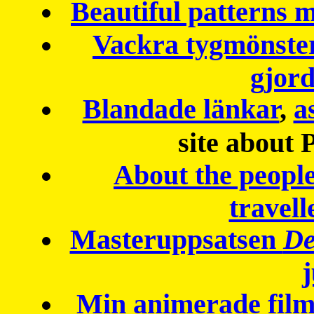
Beautiful patterns
Vackra tygmönster
gjor
Blandade länkar
,
a
site about 
About the peopl
travell
Masteruppsatsen
De
Min animerade fil