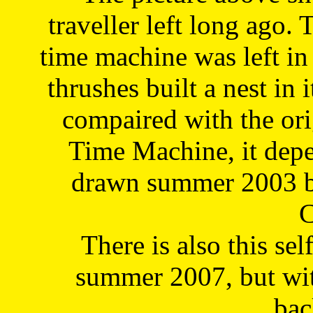
traveller left long ago. 
time machine was left in 
thrushes built a nest in 
compaired with the or
Time Machine, it depe
drawn summer 2003 by
C
There is also this sel
summer 2007, but wit
bac