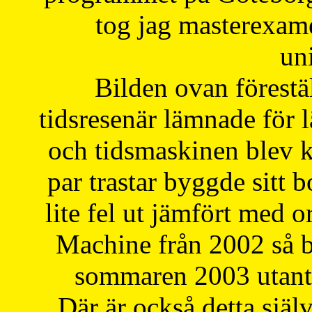
tog jag masterexa
uni
Bilden ovan förestä
tidsresenär lämnade för 
och tidsmaskinen blev k
par trastar byggde sitt b
lite fel ut jämfört med 
Machine från 2002 så be
sommaren 2003 utantil
Där är också detta själ