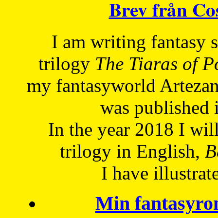
Brev från C
I am writing fantasy
trilogy
The Tiaras of 
my fantasyworld Artezan
was published 
In the year 2018 I will
trilogy in English,
Be
I have
illustrat
Min fantasyro