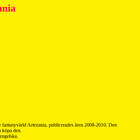
ania
 fantasyvärld Artezania, publicerades åren 2008-2010. Den
an köpa den.
 engelska.