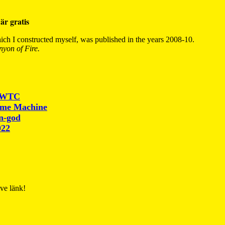
är gratis
ch I constructed myself, was published in the years 2008-10.
yon of Fire.
r WTC
ime Machine
un-god
022
ive länk!