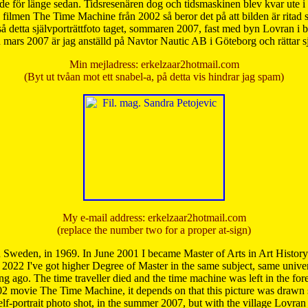
de för länge sedan. Tidsresenären dog och tidsmaskinen blev kvar ute i s
från filmen The Time Machine från 2002 så beror det på att bilden är ritad
å detta självporträttfoto taget, sommaren 2007, fast med byn Lovran i
mars 2007 är jag anställd på Navtor Nautic AB i Göteborg och rättar s
Min mejladress: erkelzaar2hotmail.com
(Byt ut tvåan mot ett snabel-a, på detta vis hindrar jag spam)
My e-mail address: erkelzaar2hotmail.com
(replace the number two for a proper at-sign)
 Sweden, in 1969. In June 2001 I became Master of Arts in Art Histor
 2022 I've got higher Degree of Master in the same subject, same univer
 ago. The time traveller died and the time machine was left in the forest'
02 movie The Time Machine, it depends on that this picture was drawn
self-portrait photo shot, in the summer 2007, but with the village Lovra