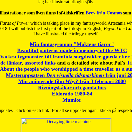
Jag har illustrerat trilogin själv.
illustrationer som även finns i sf-tidskriften
Brev från Cosmos
som 
Tiaras of Power
which is taking place in my fantasyworld Artezania whi
018 I will publish the first part of the trilogy in English,
Beyond the Can
I have
illustrated the trilogy myself.
Min fantasyroman "Maktens tiaror"
Beautiful patterns made in memory of the WTC
Vackra tygmönster till framtida sorgdräkter gjorda efte
de länkar
,
assorted links
and a detailed site about Pal's
T
About the people who worshipped a time traveller as a s
Masteruppsatsen
Den visuella tidsmaskinen
från juni 2
Min animerade film
Why?
från 3 februari 2000
Rivningskåkar och gamla hus
Eldorado 1980-84
Mumlor
pdates - click on each link! För att se uppdateringar - klicka på respekt