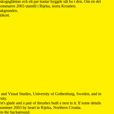
kogsgläntan och ett par trastar byggde sitt bo i den. Om en del
 sommaren 2003 utantill i Rijeka, norra Kroatien.
 bakgrunden.
jökort.
y and Visual Studies, University of Gothenburg, Sweden, and in
sity.
s glade and a pair of thrushes built a nest in it. If some details
 summer 2003 by heart in Rijeka, Northern Croatia
.
n in the background.