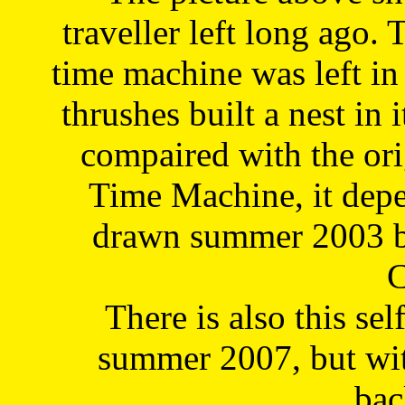
traveller left long ago. 
time machine was left in 
thrushes built a nest in 
compaired with the or
Time Machine, it depe
drawn summer 2003 by
C
There is also this sel
summer 2007, but wit
bac