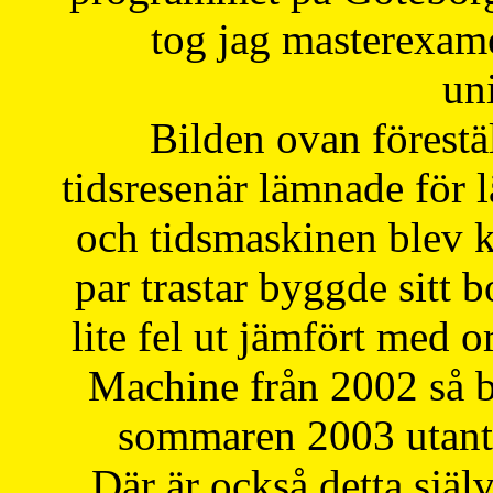
tog jag masterexa
uni
Bilden ovan förestä
tidsresenär lämnade för 
och tidsmaskinen blev k
par trastar byggde sitt b
lite fel ut jämfört med 
Machine från 2002 så be
sommaren 2003 utantil
Där är också detta själ