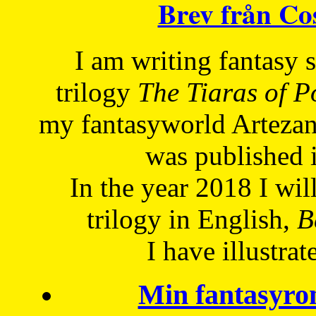
Brev från C
I am writing fantasy
trilogy
The Tiaras of 
my fantasyworld Artezan
was published 
In the year 2018 I will
trilogy in English,
Be
I have
illustrat
Min fantasyro