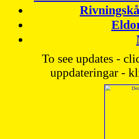
Rivningskå
Eldo
To see updates - cli
uppdateringar - kl