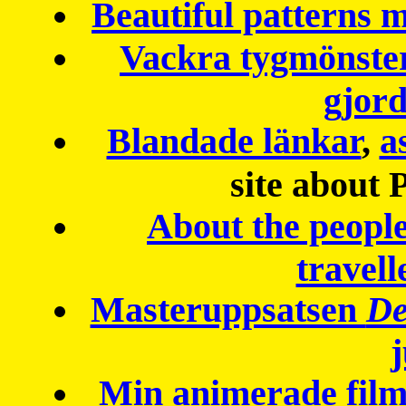
Beautiful patterns
Vackra tygmönster
gjor
Blandade länkar
,
a
site about 
About the peopl
travell
Masteruppsatsen
De
Min animerade fil