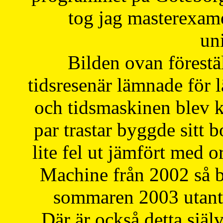
tog jag masterexa
uni
Bilden ovan förestä
tidsresenär lämnade för 
och tidsmaskinen blev k
par trastar byggde sitt b
lite fel ut jämfört med 
Machine från 2002 så be
sommaren 2003 utantil
Där är också detta själ