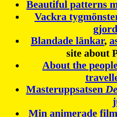
Beautiful patterns
Vackra tygmönster
gjor
Blandade länkar
,
a
site about 
About the peopl
travell
Masteruppsatsen
De
Min animerade fil