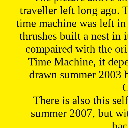
traveller left long ago. 
time machine was left in 
thrushes built a nest in 
compaired with the or
Time Machine, it depe
drawn summer 2003 by
C
There is also this sel
summer 2007, but wit
bac