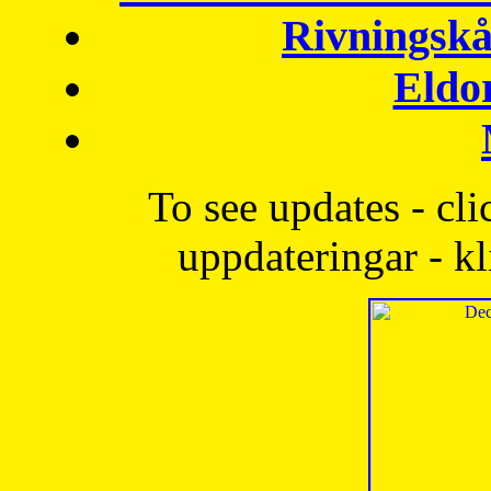
Rivningskå
Eldo
To see updates - cli
uppdateringar - kl