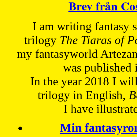
Brev från C
I am writing fantasy
trilogy
The Tiaras of 
my fantasyworld Artezan
was published 
In the year 2018 I will
trilogy in English,
Be
I have
illustrat
Min fantasyro