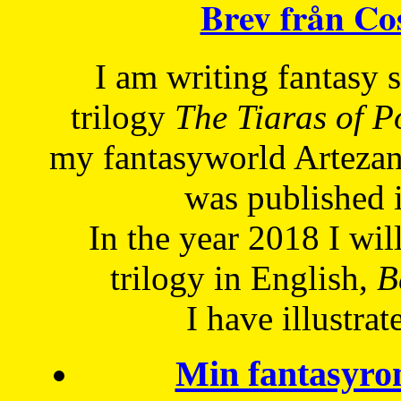
Brev från C
I am writing fantasy
trilogy
The Tiaras of 
my fantasyworld Artezan
was published 
In the year 2018 I will
trilogy in English,
Be
I have
illustrat
Min fantasyro