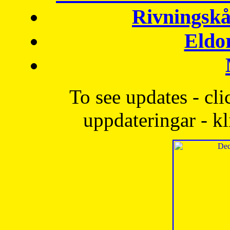
Rivningskå
Eldo
To see updates - cli
uppdateringar - kl