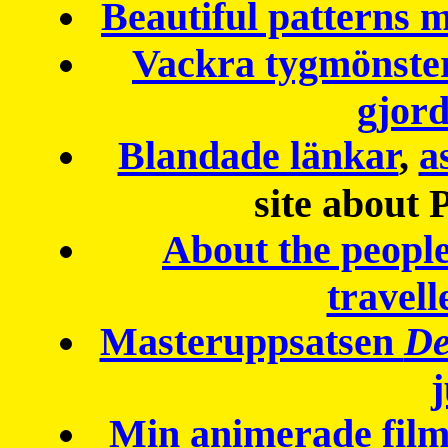
Beautiful patterns
Vackra tygmönster
gjor
Blandade länkar
,
a
site about 
About the peopl
travell
Masteruppsatsen
De
Min animerade fil