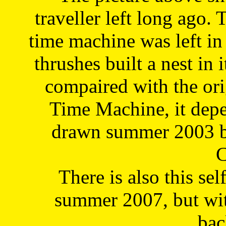
traveller left long ago. 
time machine was left in 
thrushes built a nest in 
compaired with the or
Time Machine, it depe
drawn summer 2003 by
C
There is also this sel
summer 2007, but wit
bac