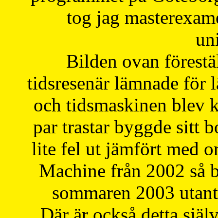
tog jag masterexa
uni
Bilden ovan förestä
tidsresenär lämnade för 
och tidsmaskinen blev k
par trastar byggde sitt b
lite fel ut jämfört med 
Machine från 2002 så be
sommaren 2003 utantil
Där är också detta själ