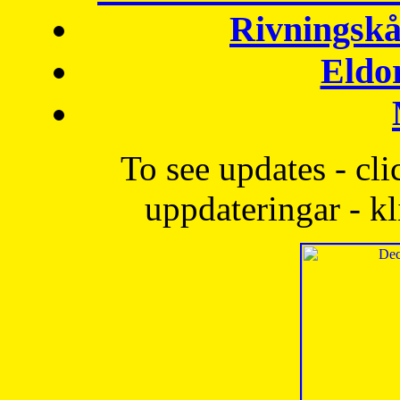
Rivningskå
Eldo
To see updates - cli
uppdateringar - kl