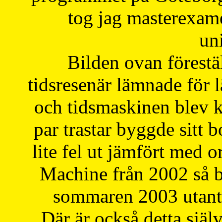
tog jag masterexa
uni
Bilden ovan förestä
tidsresenär lämnade för 
och tidsmaskinen blev k
par trastar byggde sitt b
lite fel ut jämfört med 
Machine från 2002 så be
sommaren 2003 utantil
Där är också detta själ