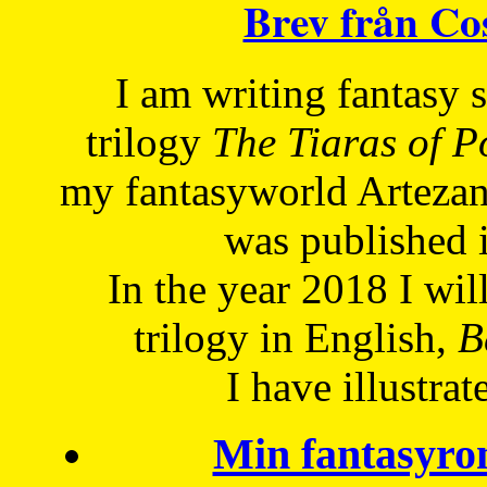
Brev från C
I am writing fantasy
trilogy
The Tiaras of 
my fantasyworld Artezan
was published 
In the year 2018 I will
trilogy in English,
Be
I have
illustrat
Min fantasyro