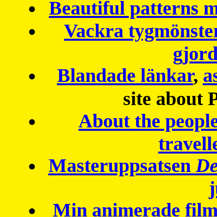
Beautiful patterns
Vackra tygmönster
gjor
Blandade länkar
,
a
site about 
About the peopl
travell
Masteruppsatsen
De
Min animerade fil