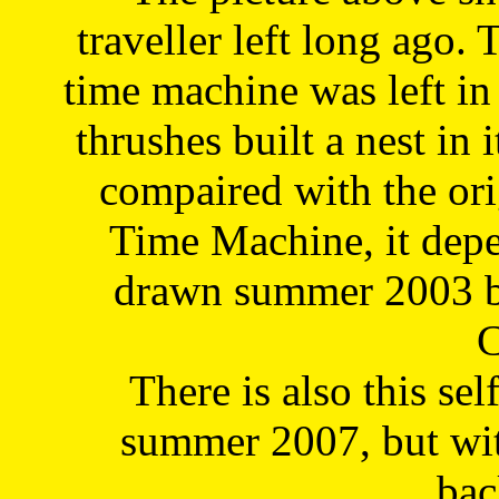
traveller left long ago. 
time machine was left in 
thrushes built a nest in 
compaired with the or
Time Machine, it depe
drawn summer 2003 by
C
There is also this sel
summer 2007, but wit
bac