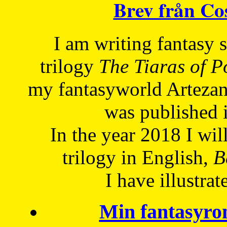
Brev från C
I am writing fantasy
trilogy
The Tiaras of 
my fantasyworld Artezan
was published 
In the year 2018 I will
trilogy in English,
Be
I have
illustrat
Min fantasyro