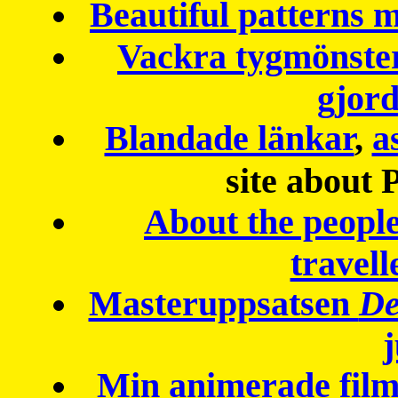
Beautiful patterns
Vackra tygmönster
gjor
Blandade länkar
,
a
site about 
About the peopl
travell
Masteruppsatsen
De
Min animerade fil