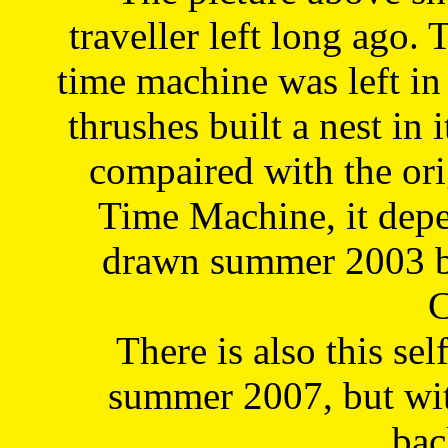
traveller left long ago. 
time machine was left in 
thrushes built a nest in 
compaired with the or
Time Machine, it depe
drawn summer 2003 by
C
There is also this sel
summer 2007, but wit
bac