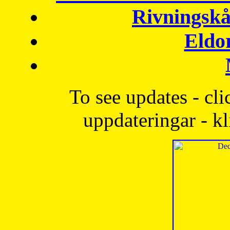
Rivningskå
Eldo
To see updates - cli
uppdateringar - kl