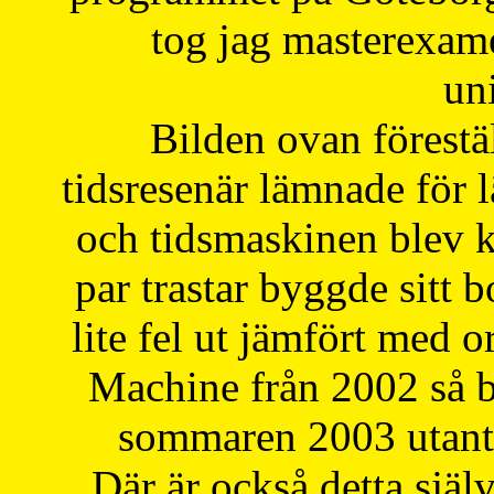
tog jag masterexa
uni
Bilden ovan förestä
tidsresenär lämnade för 
och tidsmaskinen blev k
par trastar byggde sitt b
lite fel ut jämfört med 
Machine från 2002 så be
sommaren 2003 utantil
Där är också detta själ