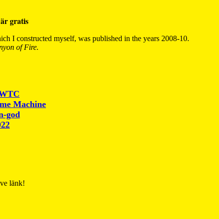
är gratis
ch I constructed myself, was published in the years 2008-10.
yon of Fire.
r WTC
ime Machine
un-god
022
ive länk!