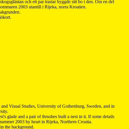
kogsgläntan och ett par trastar byggde sitt bo i den. Om en del
 sommaren 2003 utantill i Rijeka, norra Kroatien.
 bakgrunden.
jökort.
y and Visual Studies, University of Gothenburg, Sweden, and in
sity.
s glade and a pair of thrushes built a nest in it. If some details
 summer 2003 by heart in Rijeka, Northern Croatia
.
n in the background.