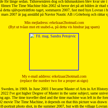
de för länge sedan. Tidsresenären dog och tidsmaskinen blev kvar ute i s
från filmen The Time Machine från 2002 så beror det på att bilden är ritad
å detta självporträttfoto taget, sommaren 2007, fast med byn Lovran i
mars 2007 är jag anställd på Navtor Nautic AB i Göteborg och rättar s
Min mejladress: erkelzaar2hotmail.com
(Byt ut tvåan mot ett snabel-a, på detta vis hindrar jag spam)
My e-mail address: erkelzaar2hotmail.com
(replace the number two for a proper at-sign)
 Sweden, in 1969. In June 2001 I became Master of Arts in Art Histor
 2022 I've got higher Degree of Master in the same subject, same univer
 ago. The time traveller died and the time machine was left in the forest'
02 movie The Time Machine, it depends on that this picture was drawn
self-portrait photo shot, in the summer 2007, but with the village Lovra