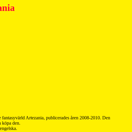
ania
 fantasyvärld Artezania, publicerades åren 2008-2010. Den
an köpa den.
 engelska.