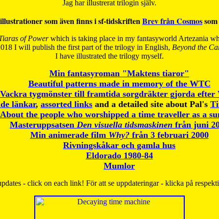
Jag har illustrerat trilogin själv.
illustrationer som även finns i sf-tidskriften
Brev från Cosmos
som 
Tiaras of Power
which is taking place in my fantasyworld Artezania whi
018 I will publish the first part of the trilogy in English,
Beyond the Can
I have
illustrated the trilogy myself.
Min fantasyroman "Maktens tiaror"
Beautiful patterns made in memory of the WTC
Vackra tygmönster till framtida sorgdräkter gjorda efte
de länkar
,
assorted links
and a detailed site about Pal's
T
About the people who worshipped a time traveller as a s
Masteruppsatsen
Den visuella tidsmaskinen
från juni 2
Min animerade film
Why?
från 3 februari 2000
Rivningskåkar och gamla hus
Eldorado 1980-84
Mumlor
pdates - click on each link! För att se uppdateringar - klicka på respekt