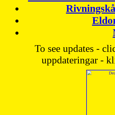
Rivningskå
Eldo
To see updates - cli
uppdateringar - kl