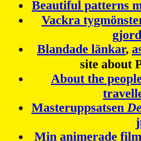
Beautiful patterns
Vackra tygmönster
gjor
Blandade länkar
,
a
site about 
About the peopl
travell
Masteruppsatsen
De
Min animerade fil