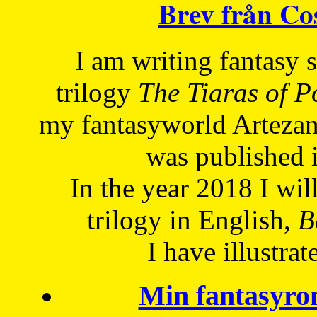
Brev från C
I am writing fantasy
trilogy
The Tiaras of 
my fantasyworld Artezan
was published 
In the year 2018 I will
trilogy in English,
Be
I have
illustrat
Min fantasyro