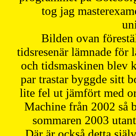
tog jag masterexa
uni
Bilden ovan förestä
tidsresenär lämnade för 
och tidsmaskinen blev k
par trastar byggde sitt b
lite fel ut jämfört med 
Machine från 2002 så be
sommaren 2003 utantil
Där är också detta själ