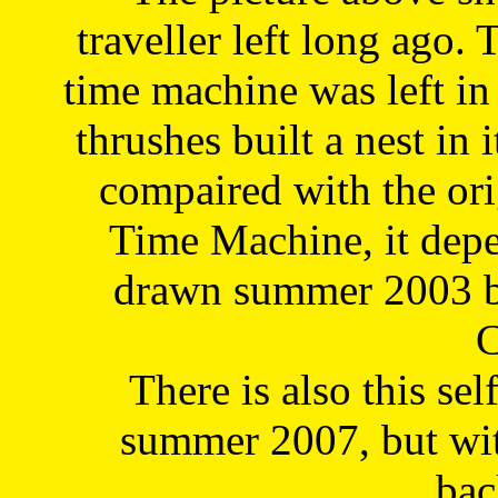
traveller left long ago. 
time machine was left in 
thrushes built a nest in 
compaired with the or
Time Machine, it depe
drawn summer 2003 by
C
There is also this sel
summer 2007, but wit
bac