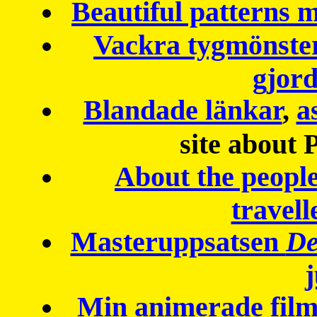
Beautiful patterns
Vackra tygmönster
gjor
Blandade länkar
,
a
site about 
About the peopl
travell
Masteruppsatsen
De
Min animerade fil