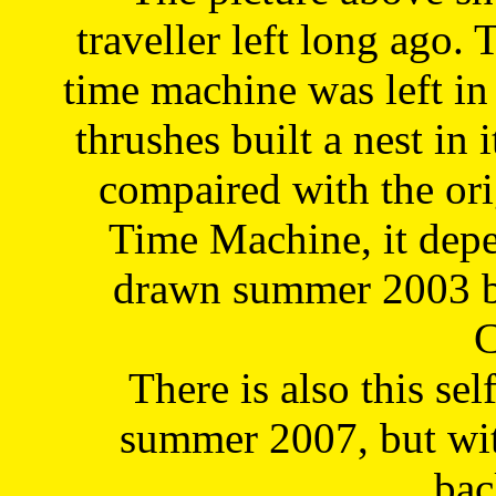
traveller left long ago. 
time machine was left in 
thrushes built a nest in 
compaired with the or
Time Machine, it depe
drawn summer 2003 by
C
There is also this sel
summer 2007, but wit
bac