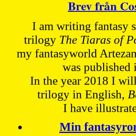
Brev från C
I am writing fantasy
trilogy
The Tiaras of 
my fantasyworld Artezan
was published 
In the year 2018 I will
trilogy in English,
Be
I have
illustrat
Min fantasyro