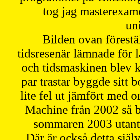
tog jag masterexa
uni
Bilden ovan förestä
tidsresenär lämnade för 
och tidsmaskinen blev k
par trastar byggde sitt b
lite fel ut jämfört med 
Machine från 2002 så be
sommaren 2003 utantil
Där är också detta själ