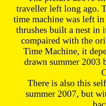
traveller left long ago. 
time machine was left in 
thrushes built a nest in 
compaired with the or
Time Machine, it depe
drawn summer 2003 by
C
There is also this sel
summer 2007, but wit
bac