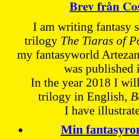
Brev från C
I am writing fantasy
trilogy
The Tiaras of 
my fantasyworld Artezan
was published 
In the year 2018 I will
trilogy in English,
Be
I have
illustrat
Min fantasyro