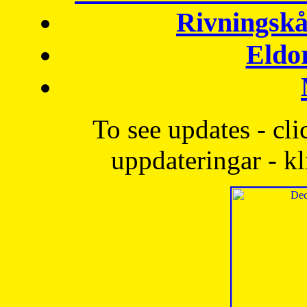
Rivningskå
Eldo
To see updates - cli
uppdateringar - kl