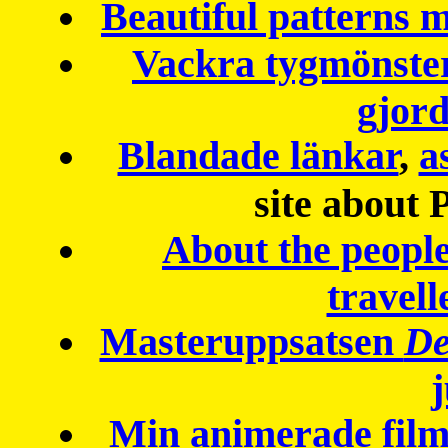
Beautiful patterns
Vackra tygmönster
gjor
Blandade länkar
,
a
site about 
About the peopl
travell
Masteruppsatsen
De
Min animerade fil