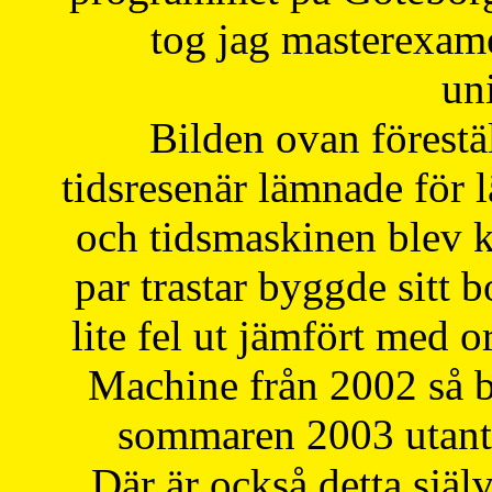
tog jag masterexa
uni
Bilden ovan förestä
tidsresenär lämnade för 
och tidsmaskinen blev k
par trastar byggde sitt b
lite fel ut jämfört med 
Machine från 2002 så be
sommaren 2003 utantil
Där är också detta själ