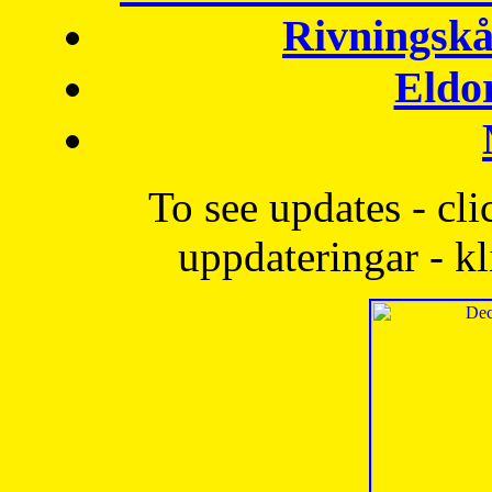
Rivningskå
Eldo
To see updates - cli
uppdateringar - kl