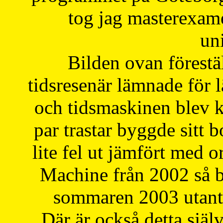
tog jag masterexa
uni
Bilden ovan förestä
tidsresenär lämnade för 
och tidsmaskinen blev k
par trastar byggde sitt b
lite fel ut jämfört med 
Machine från 2002 så be
sommaren 2003 utantil
Där är också detta själ