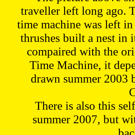
traveller left long ago. 
time machine was left in 
thrushes built a nest in 
compaired with the or
Time Machine, it depe
drawn summer 2003 by
C
There is also this sel
summer 2007, but wit
bac