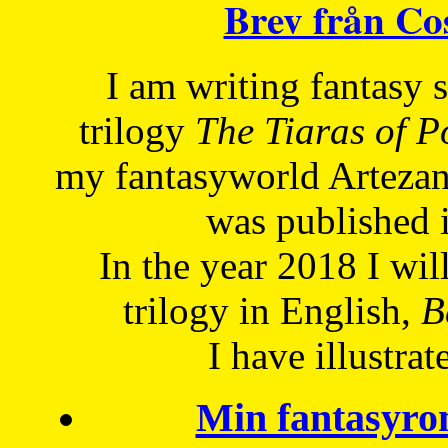
Brev från C
I am writing fantasy
trilogy
The Tiaras of 
my fantasyworld Artezan
was published 
In the year 2018 I will
trilogy in English,
Be
I have
illustrat
Min fantasyro