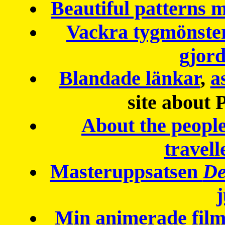
Beautiful patterns
Vackra tygmönster
gjor
Blandade länkar
,
a
site about 
About the peopl
travell
Masteruppsatsen
De
Min animerade fil