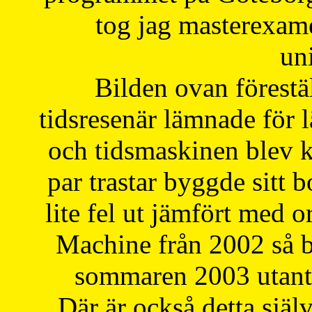
tog jag masterexa
uni
Bilden ovan förestä
tidsresenär lämnade för 
och tidsmaskinen blev k
par trastar byggde sitt b
lite fel ut jämfört med 
Machine från 2002 så be
sommaren 2003 utantil
Där är också detta själ