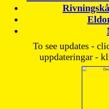
Rivningskå
Eldo
To see updates - cli
uppdateringar - kl