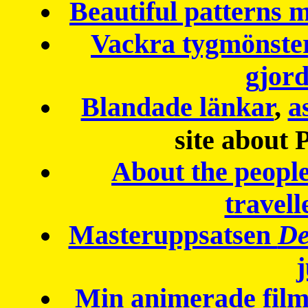
Beautiful patterns
Vackra tygmönster
gjor
Blandade länkar
,
a
site about 
About the peopl
travell
Masteruppsatsen
De
Min animerade fil