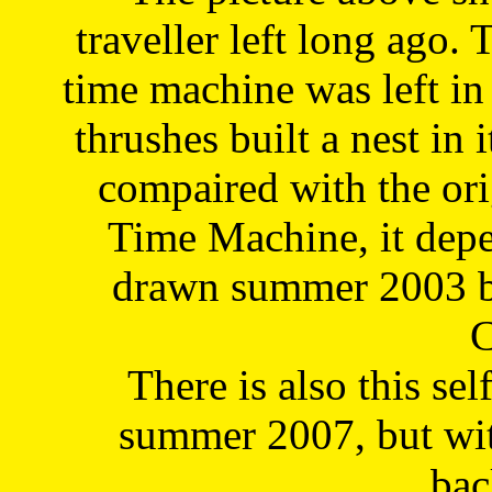
traveller left long ago. 
time machine was left in 
thrushes built a nest in 
compaired with the or
Time Machine, it depe
drawn summer 2003 by
C
There is also this sel
summer 2007, but wit
bac