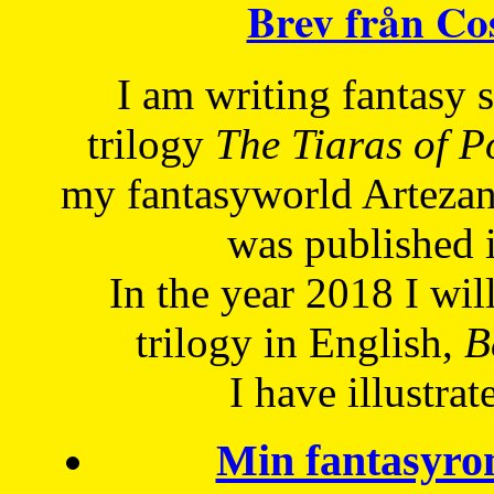
Brev från C
I am writing fantasy
trilogy
The Tiaras of 
my fantasyworld Artezan
was published 
In the year 2018 I will
trilogy in English,
Be
I have
illustrat
Min fantasyro