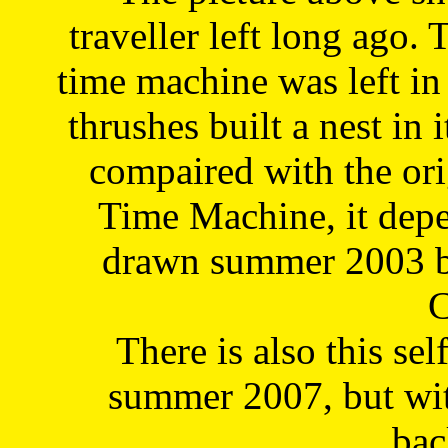
traveller left long ago. 
time machine was left in 
thrushes built a nest in 
compaired with the or
Time Machine, it depe
drawn summer 2003 by
C
There is also this sel
summer 2007, but wit
bac