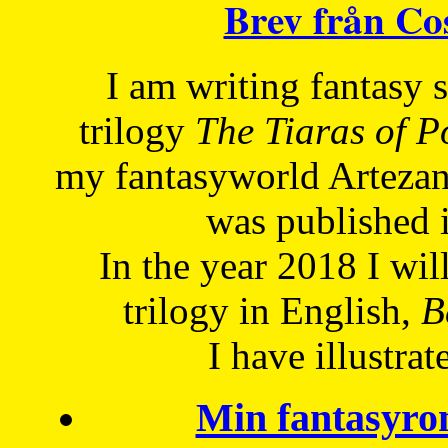
Brev från C
I am writing fantasy
trilogy
The Tiaras of 
my fantasyworld Artezan
was published 
In the year 2018 I will
trilogy in English,
Be
I have
illustrat
Min fantasyro