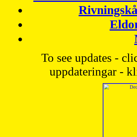
Rivningskå
Eldo
To see updates - cli
uppdateringar - kl