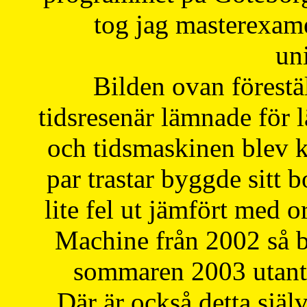
tog jag masterexa
uni
Bilden ovan förestä
tidsresenär lämnade för 
och tidsmaskinen blev k
par trastar byggde sitt b
lite fel ut jämfört med 
Machine från 2002 så be
sommaren 2003 utantil
Där är också detta själ