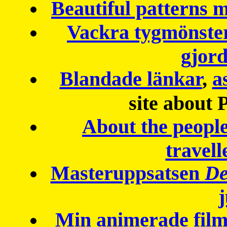
Beautiful patterns
Vackra tygmönster
gjor
Blandade länkar
,
a
site about 
About the peopl
travell
Masteruppsatsen
De
Min animerade fil