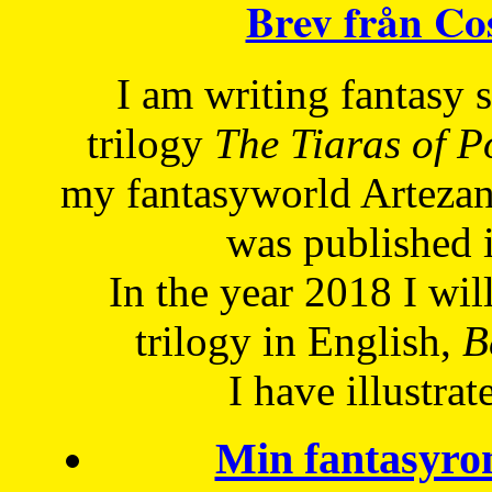
Brev från C
I am writing fantasy
trilogy
The Tiaras of 
my fantasyworld Artezan
was published 
In the year 2018 I will
trilogy in English,
Be
I have
illustrat
Min fantasyro