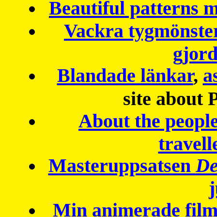
Beautiful patterns
Vackra tygmönster
gjor
Blandade länkar
,
a
site about 
About the peopl
travell
Masteruppsatsen
De
Min animerade fil