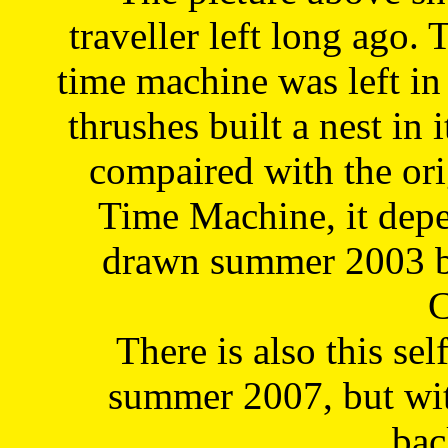
traveller left long ago. 
time machine was left in 
thrushes built a nest in 
compaired with the or
Time Machine, it depe
drawn summer 2003 by
C
There is also this sel
summer 2007, but wit
bac