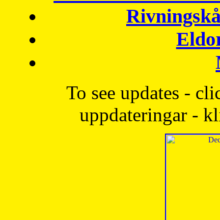
Rivningskå
Eldo
To see updates - cli
uppdateringar - kl