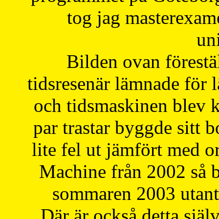
tog jag masterexa
uni
Bilden ovan förestä
tidsresenär lämnade för 
och tidsmaskinen blev k
par trastar byggde sitt b
lite fel ut jämfört med 
Machine från 2002 så be
sommaren 2003 utantil
Där är också detta själ