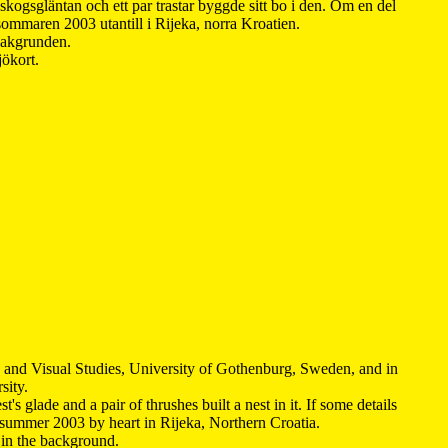
kogsgläntan och ett par trastar byggde sitt bo i den. Om en del
 sommaren 2003 utantill i Rijeka, norra Kroatien.
 bakgrunden.
jökort.
y and Visual Studies, University of Gothenburg, Sweden, and in
sity.
s glade and a pair of thrushes built a nest in it. If some details
 summer 2003 by heart in Rijeka, Northern Croatia
.
n in the background.