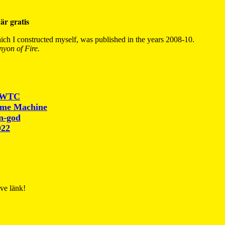
är gratis
ch I constructed myself, was published in the years 2008-10.
yon of Fire.
r WTC
ime Machine
un-god
022
ive länk!