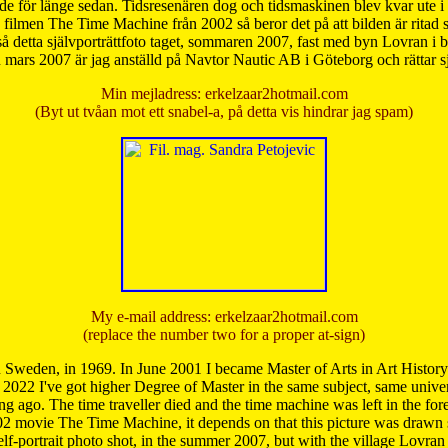
de för länge sedan. Tidsresenären dog och tidsmaskinen blev kvar ute i s
från filmen The Time Machine från 2002 så beror det på att bilden är ritad
å detta självporträttfoto taget, sommaren 2007, fast med byn Lovran i
mars 2007 är jag anställd på Navtor Nautic AB i Göteborg och rättar s
Min mejladress: erkelzaar2hotmail.com
(Byt ut tvåan mot ett snabel-a, på detta vis hindrar jag spam)
My e-mail address: erkelzaar2hotmail.com
(replace the number two for a proper at-sign)
 Sweden, in 1969. In June 2001 I became Master of Arts in Art Histor
 2022 I've got higher Degree of Master in the same subject, same univer
 ago. The time traveller died and the time machine was left in the forest'
02 movie The Time Machine, it depends on that this picture was drawn
self-portrait photo shot, in the summer 2007, but with the village Lovra