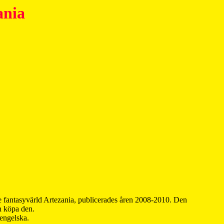
ania
 fantasyvärld Artezania, publicerades åren 2008-2010. Den
an köpa den.
 engelska.