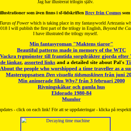
Jag har illustrerat trilogin själv.
illustrationer som även finns i sf-tidskriften
Brev från Cosmos
som 
Tiaras of Power
which is taking place in my fantasyworld Artezania whi
018 I will publish the first part of the trilogy in English,
Beyond the Can
I have
illustrated the trilogy myself.
Min fantasyroman "Maktens tiaror"
Beautiful patterns made in memory of the WTC
Vackra tygmönster till framtida sorgdräkter gjorda efte
de länkar
,
assorted links
and a detailed site about Pal's
T
About the people who worshipped a time traveller as a s
Masteruppsatsen
Den visuella tidsmaskinen
från juni 2
Min animerade film
Why?
från 3 februari 2000
Rivningskåkar och gamla hus
Eldorado 1980-84
Mumlor
pdates - click on each link! För att se uppdateringar - klicka på respekt