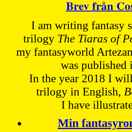
Brev från C
I am writing fantasy
trilogy
The Tiaras of 
my fantasyworld Artezan
was published 
In the year 2018 I will
trilogy in English,
Be
I have
illustrat
Min fantasyro