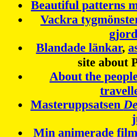
Beautiful patterns
Vackra tygmönster
gjor
Blandade länkar
,
a
site about 
About the peopl
travell
Masteruppsatsen
De
Min animerade fil