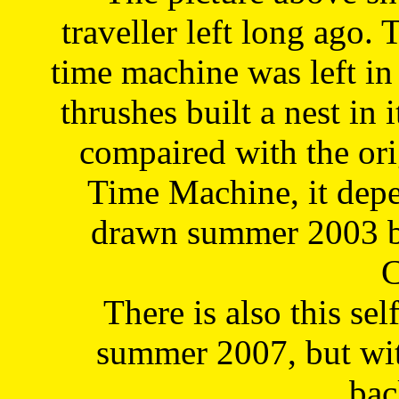
traveller left long ago. 
time machine was left in 
thrushes built a nest in 
compaired with the or
Time Machine, it depe
drawn summer 2003 by
C
There is also this sel
summer 2007, but wit
bac