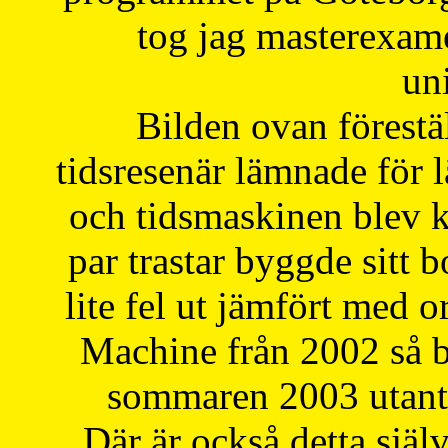
tog jag masterexa
uni
Bilden ovan förestä
tidsresenär lämnade för 
och tidsmaskinen blev k
par trastar byggde sitt b
lite fel ut jämfört med 
Machine från 2002 så be
sommaren 2003 utantil
Där är också detta själ