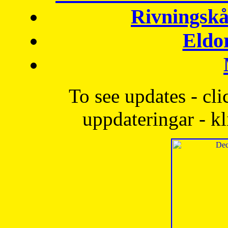
Rivningskå
Eldo
To see updates - cli
uppdateringar - kl