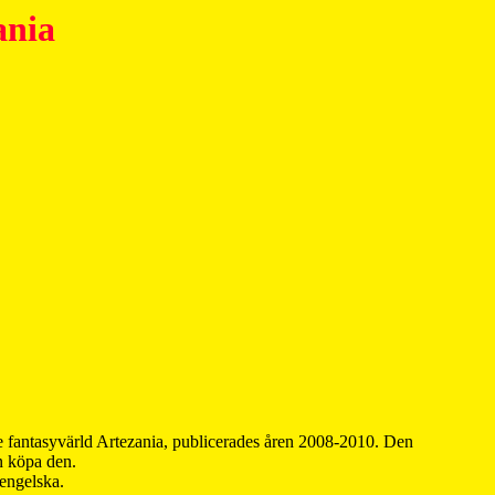
ania
 fantasyvärld Artezania, publicerades åren 2008-2010. Den
an köpa den.
 engelska.