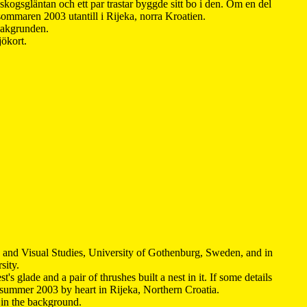
kogsgläntan och ett par trastar byggde sitt bo i den. Om en del
 sommaren 2003 utantill i Rijeka, norra Kroatien.
 bakgrunden.
jökort.
y and Visual Studies, University of Gothenburg, Sweden, and in
sity.
s glade and a pair of thrushes built a nest in it. If some details
 summer 2003 by heart in Rijeka, Northern Croatia
.
n in the background.