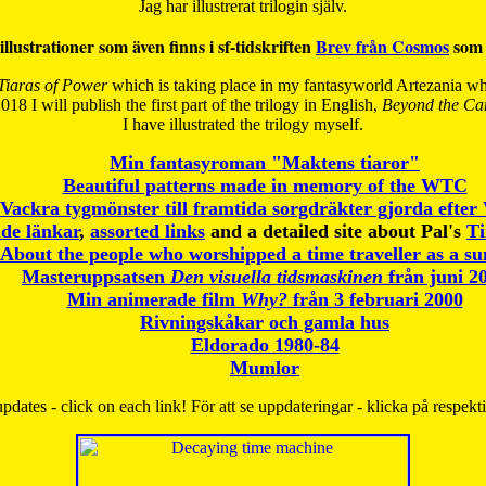
Jag har illustrerat trilogin själv.
illustrationer som även finns i sf-tidskriften
Brev från Cosmos
som 
Tiaras of Power
which is taking place in my fantasyworld Artezania whi
018 I will publish the first part of the trilogy in English,
Beyond the Can
I have
illustrated the trilogy myself.
Min fantasyroman "Maktens tiaror"
Beautiful patterns made in memory of the WTC
Vackra tygmönster till framtida sorgdräkter gjorda efte
de länkar
,
assorted links
and a detailed site about Pal's
T
About the people who worshipped a time traveller as a s
Masteruppsatsen
Den visuella tidsmaskinen
från juni 2
Min animerade film
Why?
från 3 februari 2000
Rivningskåkar och gamla hus
Eldorado 1980-84
Mumlor
pdates - click on each link! För att se uppdateringar - klicka på respekt