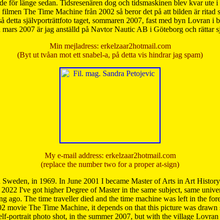
de för länge sedan. Tidsresenären dog och tidsmaskinen blev kvar ute i s
från filmen The Time Machine från 2002 så beror det på att bilden är ritad
å detta självporträttfoto taget, sommaren 2007, fast med byn Lovran i
mars 2007 är jag anställd på Navtor Nautic AB i Göteborg och rättar s
Min mejladress: erkelzaar2hotmail.com
(Byt ut tvåan mot ett snabel-a, på detta vis hindrar jag spam)
My e-mail address: erkelzaar2hotmail.com
(replace the number two for a proper at-sign)
 Sweden, in 1969. In June 2001 I became Master of Arts in Art Histor
 2022 I've got higher Degree of Master in the same subject, same univer
 ago. The time traveller died and the time machine was left in the forest'
02 movie The Time Machine, it depends on that this picture was drawn
self-portrait photo shot, in the summer 2007, but with the village Lovra