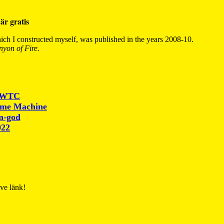
är gratis
ch I constructed myself, was published in the years 2008-10.
yon of Fire.
r WTC
ime Machine
un-god
022
ive länk!