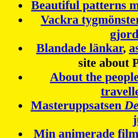
Beautiful patterns
Vackra tygmönster
gjor
Blandade länkar
,
a
site about 
About the peopl
travell
Masteruppsatsen
De
Min animerade fil