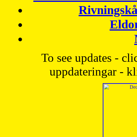
Rivningskå
Eldo
To see updates - cli
uppdateringar - kl