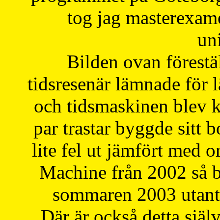
tog jag masterexa
uni
Bilden ovan förestä
tidsresenär lämnade för 
och tidsmaskinen blev k
par trastar byggde sitt b
lite fel ut jämfört med 
Machine från 2002 så be
sommaren 2003 utantil
Där är också detta själ