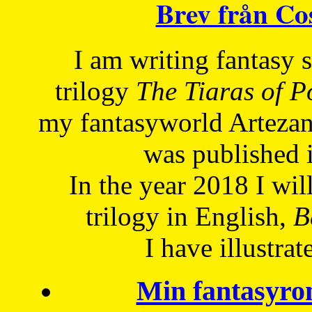
Brev från C
I am writing fantasy
trilogy
The Tiaras of 
my fantasyworld Artezan
was published 
In the year 2018 I will
trilogy in English,
Be
I have
illustrat
Min fantasyro