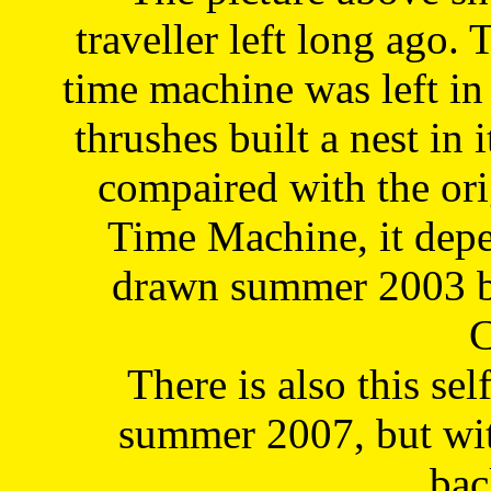
traveller left long ago. 
time machine was left in 
thrushes built a nest in 
compaired with the or
Time Machine, it depe
drawn summer 2003 by
C
There is also this sel
summer 2007, but wit
bac