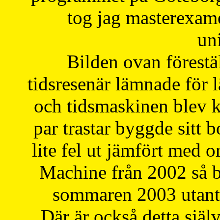
tog jag masterexa
uni
Bilden ovan förestä
tidsresenär lämnade för 
och tidsmaskinen blev k
par trastar byggde sitt b
lite fel ut jämfört med 
Machine från 2002 så be
sommaren 2003 utantil
Där är också detta själ