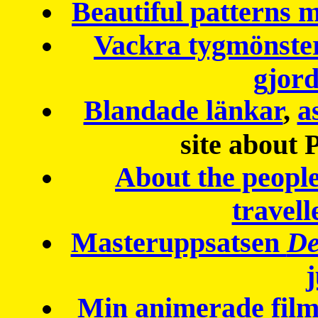
Beautiful patterns
Vackra tygmönster
gjor
Blandade länkar
,
a
site about 
About the peopl
travell
Masteruppsatsen
De
Min animerade fil