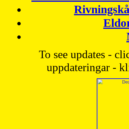
Rivningskå
Eldo
To see updates - cli
uppdateringar - kl