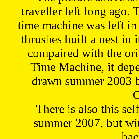
traveller left long ago. 
time machine was left in 
thrushes built a nest in 
compaired with the or
Time Machine, it depe
drawn summer 2003 by
C
There is also this sel
summer 2007, but wit
bac