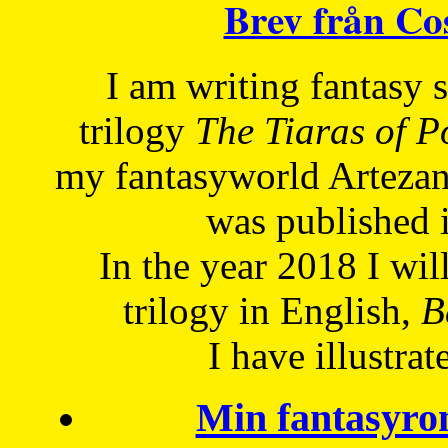
Brev från C
I am writing fantasy
trilogy
The Tiaras of 
my fantasyworld Artezan
was published 
In the year 2018 I will
trilogy in English,
Be
I have
illustrat
Min fantasyro