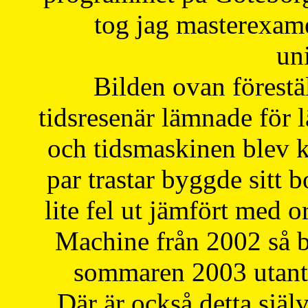
tog jag masterexa
uni
Bilden ovan förestä
tidsresenär lämnade för 
och tidsmaskinen blev k
par trastar byggde sitt b
lite fel ut jämfört med 
Machine från 2002 så be
sommaren 2003 utantil
Där är också detta själ