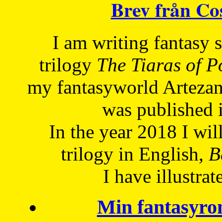
Brev från C
I am writing fantasy
trilogy
The Tiaras of 
my fantasyworld Artezan
was published 
In the year 2018 I will
trilogy in English,
Be
I have
illustrat
Min fantasyro