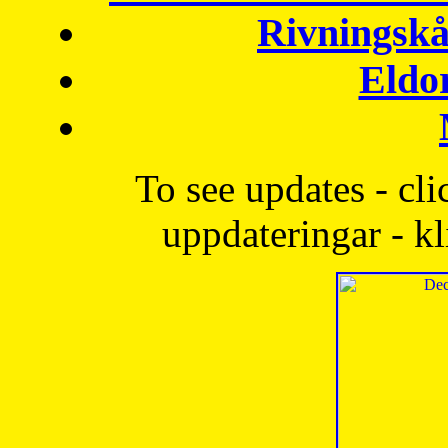
Rivningskå
Eldo
To see updates - cli
uppdateringar - kl