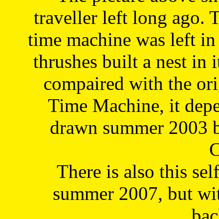
traveller left long ago. 
time machine was left in 
thrushes built a nest in 
compaired with the or
Time Machine, it depe
drawn summer 2003 by
C
There is also this sel
summer 2007, but wit
bac