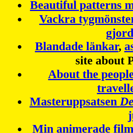
Beautiful patterns
Vackra tygmönster
gjor
Blandade länkar
,
a
site about 
About the peopl
travell
Masteruppsatsen
De
Min animerade fil