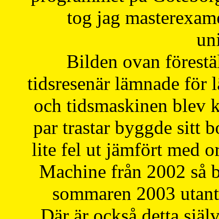
tog jag masterexa
uni
Bilden ovan förestä
tidsresenär lämnade för 
och tidsmaskinen blev k
par trastar byggde sitt b
lite fel ut jämfört med 
Machine från 2002 så be
sommaren 2003 utantil
Där är också detta själ