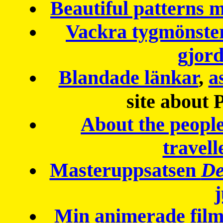
Beautiful patterns
Vackra tygmönster
gjor
Blandade länkar
,
a
site about 
About the peopl
travell
Masteruppsatsen
De
Min animerade fil