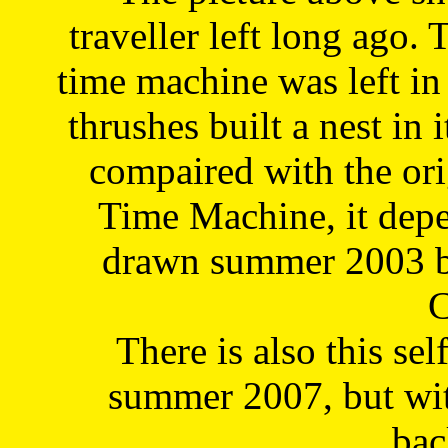
traveller left long ago. 
time machine was left in 
thrushes built a nest in 
compaired with the or
Time Machine, it depe
drawn summer 2003 by
C
There is also this sel
summer 2007, but wit
bac