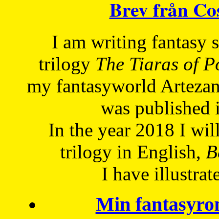
Brev från C
I am writing fantasy
trilogy
The Tiaras of 
my fantasyworld Artezan
was published 
In the year 2018 I will
trilogy in English,
Be
I have
illustrat
Min fantasyro