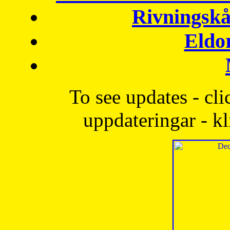
Rivningskå
Eldo
To see updates - cli
uppdateringar - kl