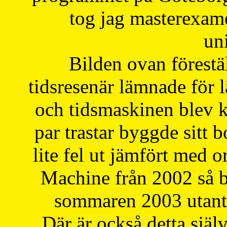
tog jag masterexa
uni
Bilden ovan förestä
tidsresenär lämnade för 
och tidsmaskinen blev k
par trastar byggde sitt b
lite fel ut jämfört med 
Machine från 2002 så be
sommaren 2003 utantil
Där är också detta själ