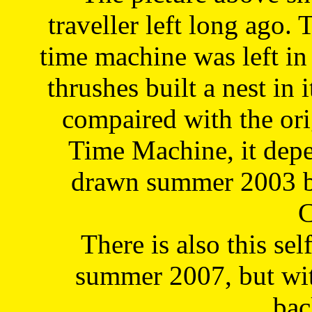
traveller left long ago. 
time machine was left in 
thrushes built a nest in 
compaired with the or
Time Machine, it depe
drawn summer 2003 by
C
There is also this sel
summer 2007, but wit
bac