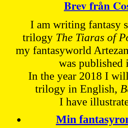
Brev från C
I am writing fantasy
trilogy
The Tiaras of 
my fantasyworld Artezan
was published 
In the year 2018 I will
trilogy in English,
Be
I have
illustrat
Min fantasyro