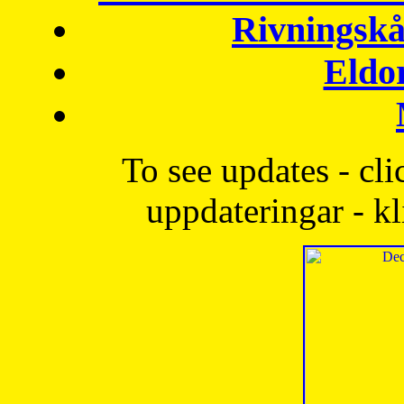
Rivningskå
Eldo
To see updates - cli
uppdateringar - kl