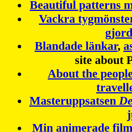
Beautiful patterns
Vackra tygmönster
gjor
Blandade länkar
,
a
site about 
About the peopl
travell
Masteruppsatsen
De
Min animerade fil