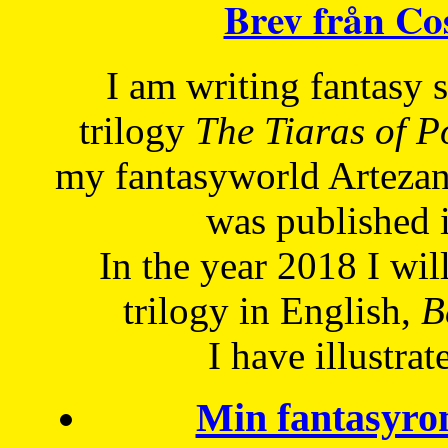
Brev från C
I am writing fantasy
trilogy
The Tiaras of 
my fantasyworld Artezan
was published 
In the year 2018 I will
trilogy in English,
Be
I have
illustrat
Min fantasyro