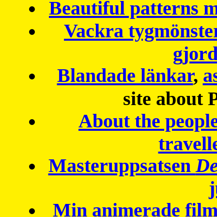
Beautiful patterns
Vackra tygmönster
gjor
Blandade länkar
,
a
site about 
About the peopl
travell
Masteruppsatsen
De
Min animerade fil