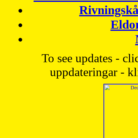
Rivningskå
Eldo
To see updates - cli
uppdateringar - kl