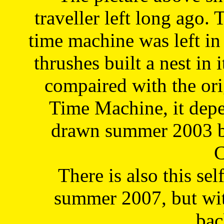
traveller left long ago. 
time machine was left in 
thrushes built a nest in 
compaired with the or
Time Machine, it depe
drawn summer 2003 by
C
There is also this sel
summer 2007, but wit
bac