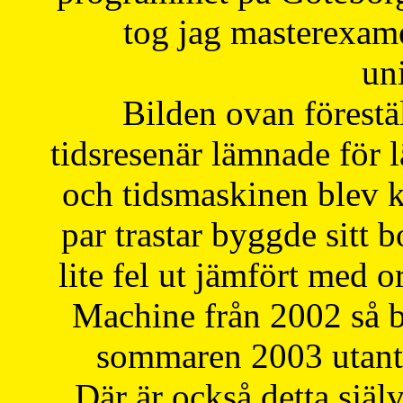
tog jag masterexa
uni
Bilden ovan förestä
tidsresenär lämnade för 
och tidsmaskinen blev k
par trastar byggde sitt b
lite fel ut jämfört med 
Machine från 2002 så be
sommaren 2003 utantil
Där är också detta själ