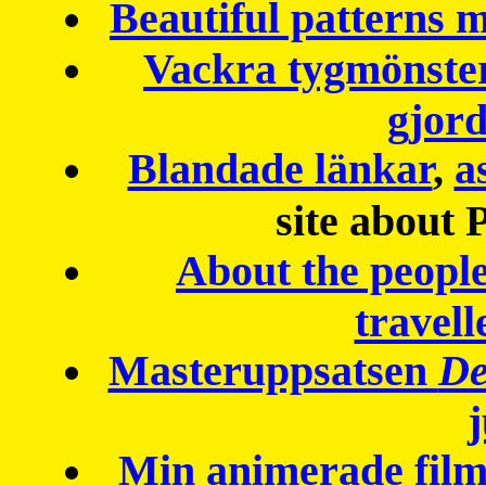
Beautiful patterns
Vackra tygmönster
gjor
Blandade länkar
,
a
site about 
About the peopl
travell
Masteruppsatsen
De
Min animerade fil