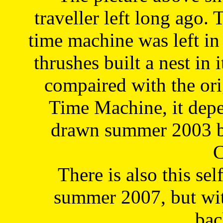
traveller left long ago. 
time machine was left in 
thrushes built a nest in 
compaired with the or
Time Machine, it depe
drawn summer 2003 by
C
There is also this sel
summer 2007, but wit
bac