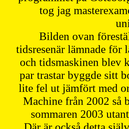
tog jag masterexa
uni
Bilden ovan förestä
tidsresenär lämnade för 
och tidsmaskinen blev k
par trastar byggde sitt b
lite fel ut jämfört med 
Machine från 2002 så be
sommaren 2003 utantil
Där är också detta själ