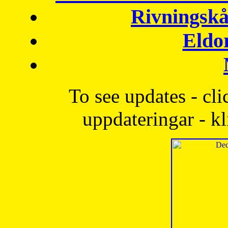
Rivningskå
Eldo
To see updates - cli
uppdateringar - kl