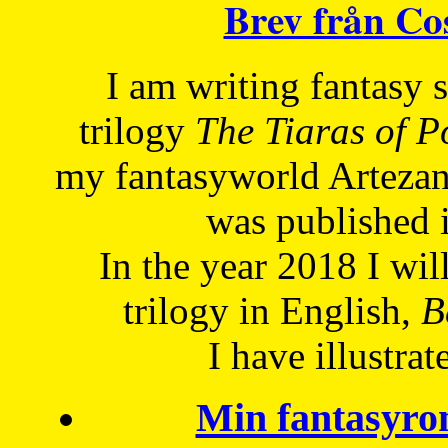
Brev från C
I am writing fantasy
trilogy
The Tiaras of 
my fantasyworld Artezan
was published 
In the year 2018 I will
trilogy in English,
Be
I have
illustrat
Min fantasyro