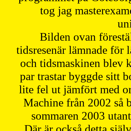
tog jag masterexa
uni
Bilden ovan förestä
tidsresenär lämnade för 
och tidsmaskinen blev k
par trastar byggde sitt b
lite fel ut jämfört med 
Machine från 2002 så be
sommaren 2003 utantil
Där är också detta själ