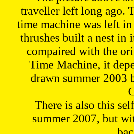
traveller left long ago. 
time machine was left in 
thrushes built a nest in 
compaired with the or
Time Machine, it depe
drawn summer 2003 by
C
There is also this sel
summer 2007, but wit
bac