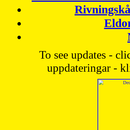
Rivningskå
Eldo
To see updates - cli
uppdateringar - kl