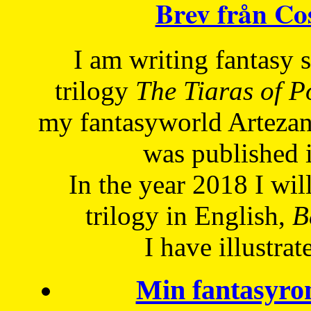
Brev från C
I am writing fantasy
trilogy
The Tiaras of 
my fantasyworld Artezan
was published 
In the year 2018 I will
trilogy in English,
Be
I have
illustrat
Min fantasyro