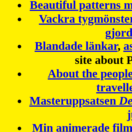
Beautiful patterns
Vackra tygmönster
gjor
Blandade länkar
,
a
site about 
About the peopl
travell
Masteruppsatsen
De
Min animerade fil