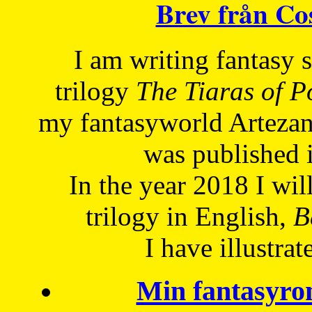
Brev från C
I am writing fantasy
trilogy
The Tiaras of 
my fantasyworld Artezan
was published 
In the year 2018 I will
trilogy in English,
Be
I have
illustrat
Min fantasyro