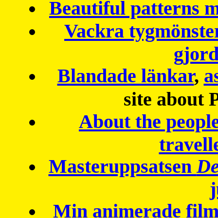
Beautiful patterns
Vackra tygmönster
gjor
Blandade länkar
,
a
site about 
About the peopl
travell
Masteruppsatsen
De
Min animerade fil