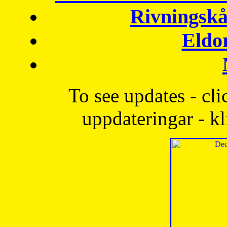
Rivningskå
Eldo
To see updates - cli
uppdateringar - kl