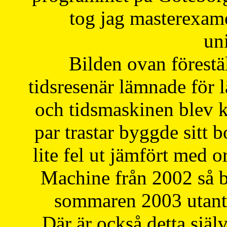
tog jag masterexa
uni
Bilden ovan förestä
tidsresenär lämnade för 
och tidsmaskinen blev k
par trastar byggde sitt b
lite fel ut jämfört med 
Machine från 2002 så be
sommaren 2003 utantil
Där är också detta själ