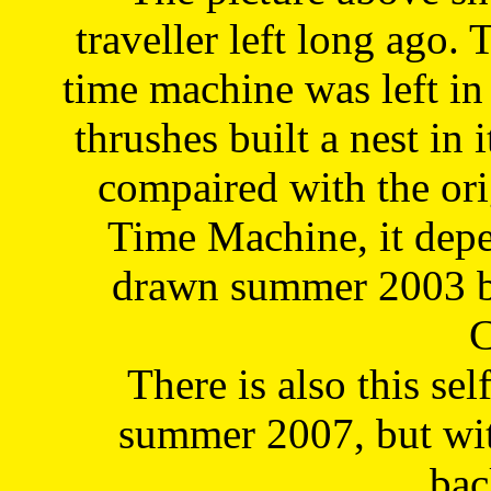
traveller left long ago. 
time machine was left in 
thrushes built a nest in 
compaired with the or
Time Machine, it depe
drawn summer 2003 by
C
There is also this sel
summer 2007, but wit
bac