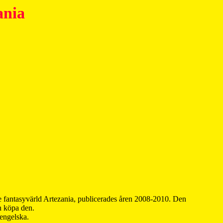
ania
 fantasyvärld Artezania, publicerades åren 2008-2010. Den
an köpa den.
 engelska.