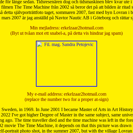
de för länge sedan. Tidsresenären dog och tidsmaskinen blev kvar ute i s
från filmen The Time Machine från 2002 så beror det på att bilden är ritad
å detta självporträttfoto taget, sommaren 2007, fast med byn Lovran i
mars 2007 är jag anställd på Navtor Nautic AB i Göteborg och rättar s
Min mejladress: erkelzaar2hotmail.com
(Byt ut tvåan mot ett snabel-a, på detta vis hindrar jag spam)
My e-mail address: erkelzaar2hotmail.com
(replace the number two for a proper at-sign)
 Sweden, in 1969. In June 2001 I became Master of Arts in Art Histor
 2022 I've got higher Degree of Master in the same subject, same univer
 ago. The time traveller died and the time machine was left in the forest'
02 movie The Time Machine, it depends on that this picture was drawn
self-portrait photo shot, in the summer 2007, but with the village Lovra