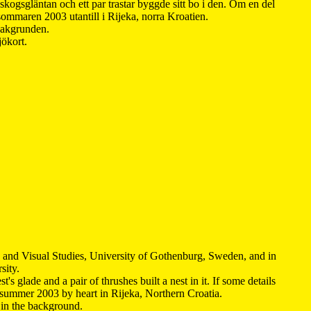
kogsgläntan och ett par trastar byggde sitt bo i den. Om en del
 sommaren 2003 utantill i Rijeka, norra Kroatien.
 bakgrunden.
jökort.
y and Visual Studies, University of Gothenburg, Sweden, and in
sity.
s glade and a pair of thrushes built a nest in it. If some details
 summer 2003 by heart in Rijeka, Northern Croatia
.
n in the background.