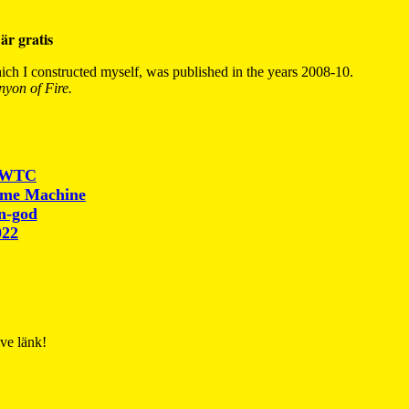
är gratis
ch I constructed myself, was published in the years 2008-10.
yon of Fire.
r WTC
ime Machine
un-god
022
ive länk!