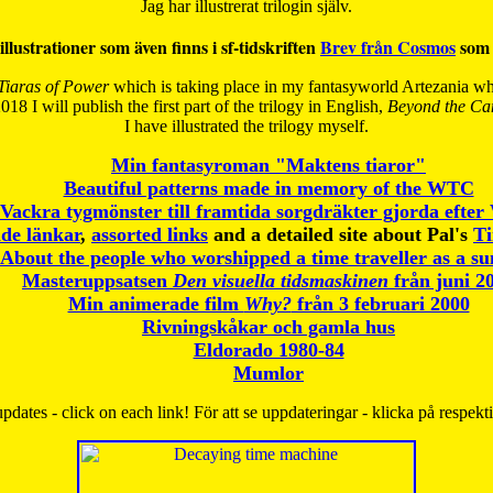
Jag har illustrerat trilogin själv.
illustrationer som även finns i sf-tidskriften
Brev från Cosmos
som 
Tiaras of Power
which is taking place in my fantasyworld Artezania whi
018 I will publish the first part of the trilogy in English,
Beyond the Can
I have
illustrated the trilogy myself.
Min fantasyroman "Maktens tiaror"
Beautiful patterns made in memory of the WTC
Vackra tygmönster till framtida sorgdräkter gjorda efte
de länkar
,
assorted links
and a detailed site about Pal's
T
About the people who worshipped a time traveller as a s
Masteruppsatsen
Den visuella tidsmaskinen
från juni 2
Min animerade film
Why?
från 3 februari 2000
Rivningskåkar och gamla hus
Eldorado 1980-84
Mumlor
pdates - click on each link! För att se uppdateringar - klicka på respekt