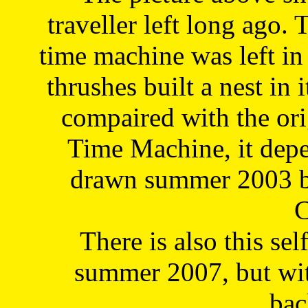
traveller left long ago. 
time machine was left in 
thrushes built a nest in 
compaired with the or
Time Machine, it depe
drawn summer 2003 by
C
There is also this sel
summer 2007, but wit
bac