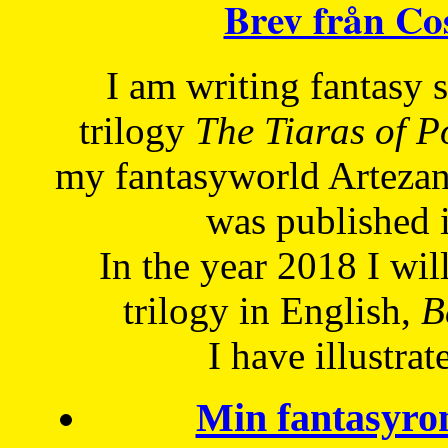
Brev från C
I am writing fantasy
trilogy
The Tiaras of 
my fantasyworld Artezan
was published 
In the year 2018 I will
trilogy in English,
Be
I have
illustrat
Min fantasyro