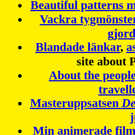
Beautiful patterns
Vackra tygmönster
gjor
Blandade länkar
,
a
site about 
About the peopl
travell
Masteruppsatsen
De
Min animerade fil