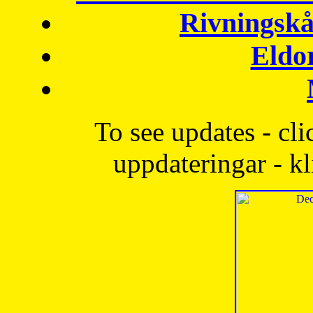
Rivningskå
Eldo
To see updates - cli
uppdateringar - kl