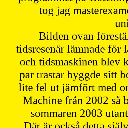
tog jag masterexa
uni
Bilden ovan förestä
tidsresenär lämnade för 
och tidsmaskinen blev k
par trastar byggde sitt b
lite fel ut jämfört med 
Machine från 2002 så be
sommaren 2003 utantil
Där är också detta själ