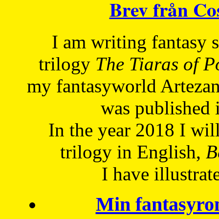
Brev från C
I am writing fantasy
trilogy
The Tiaras of 
my fantasyworld Artezan
was published 
In the year 2018 I will
trilogy in English,
Be
I have
illustrat
Min fantasyro