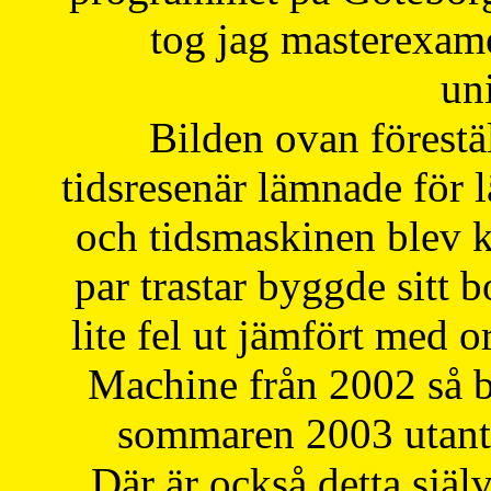
tog jag masterexa
uni
Bilden ovan förestä
tidsresenär lämnade för 
och tidsmaskinen blev k
par trastar byggde sitt b
lite fel ut jämfört med 
Machine från 2002 så be
sommaren 2003 utantil
Där är också detta själ