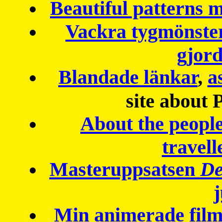
Beautiful patterns
Vackra tygmönster
gjor
Blandade länkar
,
a
site about 
About the peopl
travell
Masteruppsatsen
De
Min animerade fil