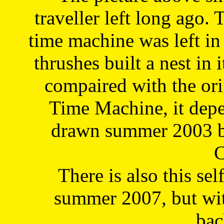
traveller left long ago. 
time machine was left in 
thrushes built a nest in 
compaired with the or
Time Machine, it depe
drawn summer 2003 by
C
There is also this sel
summer 2007, but wit
bac