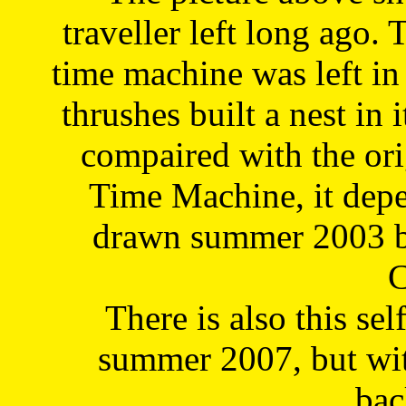
traveller left long ago. 
time machine was left in 
thrushes built a nest in 
compaired with the or
Time Machine, it depe
drawn summer 2003 by
C
There is also this sel
summer 2007, but wit
bac