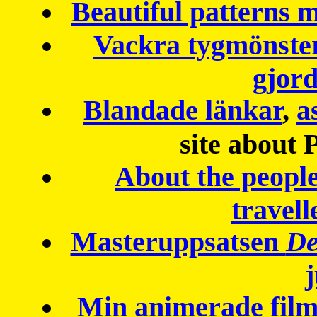
Beautiful patterns
Vackra tygmönster
gjor
Blandade länkar
,
a
site about 
About the peopl
travell
Masteruppsatsen
De
Min animerade fil