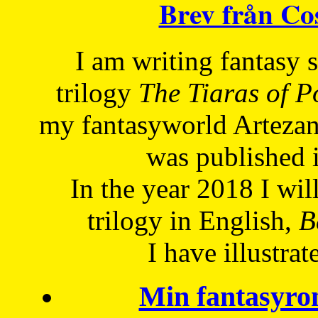
Brev från C
I am writing fantasy
trilogy
The Tiaras of 
my fantasyworld Artezan
was published 
In the year 2018 I will
trilogy in English,
Be
I have
illustrat
Min fantasyro