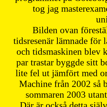
tog jag masterexa
uni
Bilden ovan förestä
tidsresenär lämnade för 
och tidsmaskinen blev k
par trastar byggde sitt b
lite fel ut jämfört med 
Machine från 2002 så be
sommaren 2003 utantil
Där är också detta själ