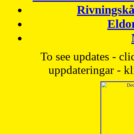
Rivningskå
Eldo
To see updates - cli
uppdateringar - kl