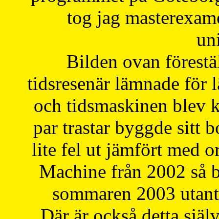
tog jag masterexa
uni
Bilden ovan förestä
tidsresenär lämnade för 
och tidsmaskinen blev k
par trastar byggde sitt b
lite fel ut jämfört med 
Machine från 2002 så be
sommaren 2003 utantil
Där är också detta själ