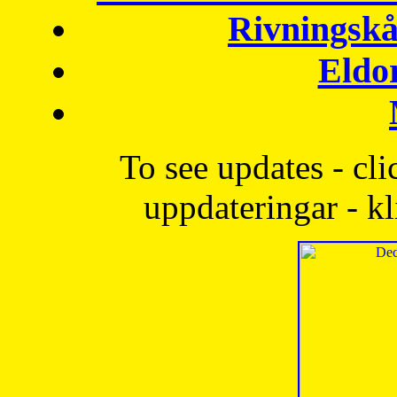
Rivningskå
Eldo
To see updates - cli
uppdateringar - kl