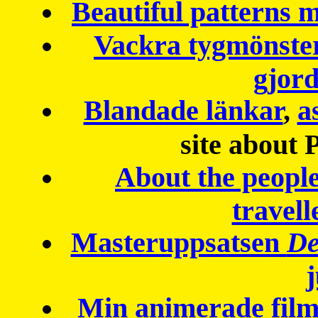
Beautiful patterns
Vackra tygmönster
gjor
Blandade länkar
,
a
site about 
About the peopl
travell
Masteruppsatsen
De
Min animerade fil