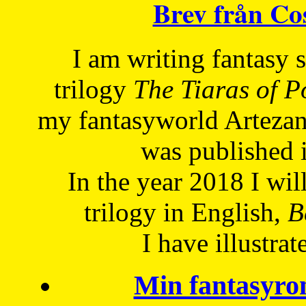
Brev från C
I am writing fantasy
trilogy
The Tiaras of 
my fantasyworld Artezan
was published 
In the year 2018 I will
trilogy in English,
Be
I have
illustrat
Min fantasyro