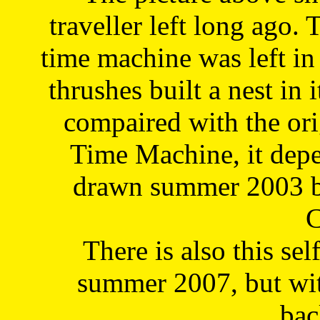
traveller left long ago. 
time machine was left in 
thrushes built a nest in 
compaired with the or
Time Machine, it depe
drawn summer 2003 by
C
There is also this sel
summer 2007, but wit
bac