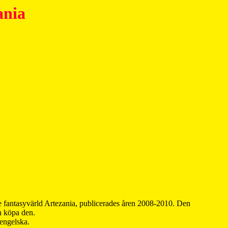
ania
 fantasyvärld Artezania, publicerades åren 2008-2010. Den
an köpa den.
 engelska.