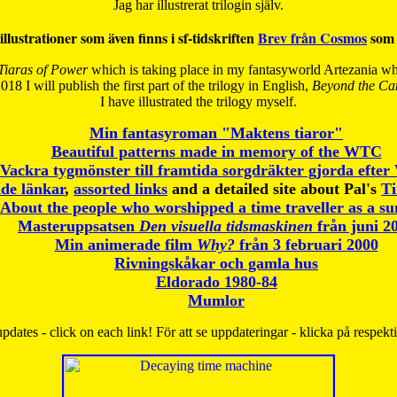
Jag har illustrerat trilogin själv.
illustrationer som även finns i sf-tidskriften
Brev från Cosmos
som 
Tiaras of Power
which is taking place in my fantasyworld Artezania whi
018 I will publish the first part of the trilogy in English,
Beyond the Can
I have
illustrated the trilogy myself.
Min fantasyroman "Maktens tiaror"
Beautiful patterns made in memory of the WTC
Vackra tygmönster till framtida sorgdräkter gjorda efte
de länkar
,
assorted links
and a detailed site about Pal's
T
About the people who worshipped a time traveller as a s
Masteruppsatsen
Den visuella tidsmaskinen
från juni 2
Min animerade film
Why?
från 3 februari 2000
Rivningskåkar och gamla hus
Eldorado 1980-84
Mumlor
pdates - click on each link! För att se uppdateringar - klicka på respekt