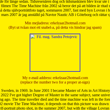
de för länge sedan. Tidsresenären dog och tidsmaskinen blev kvar ute i s
från filmen The Time Machine från 2002 så beror det på att bilden är ritad
å detta självporträttfoto taget, sommaren 2007, fast med byn Lovran i
mars 2007 är jag anställd på Navtor Nautic AB i Göteborg och rättar s
Min mejladress: erkelzaar2hotmail.com
(Byt ut tvåan mot ett snabel-a, på detta vis hindrar jag spam)
My e-mail address: erkelzaar2hotmail.com
(replace the number two for a proper at-sign)
 Sweden, in 1969. In June 2001 I became Master of Arts in Art Histor
 2022 I've got higher Degree of Master in the same subject, same univer
 ago. The time traveller died and the time machine was left in the forest'
02 movie The Time Machine, it depends on that this picture was drawn
self-portrait photo shot, in the summer 2007, but with the village Lovra