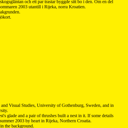
kogsgläntan och ett par trastar byggde sitt bo i den. Om en del
 sommaren 2003 utantill i Rijeka, norra Kroatien.
 bakgrunden.
jökort.
y and Visual Studies, University of Gothenburg, Sweden, and in
sity.
s glade and a pair of thrushes built a nest in it. If some details
 summer 2003 by heart in Rijeka, Northern Croatia
.
n in the background.