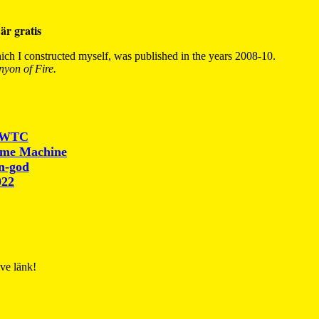
är gratis
ch I constructed myself, was published in the years 2008-10.
yon of Fire.
r WTC
ime Machine
un-god
022
ive länk!