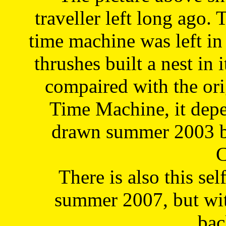
traveller left long ago. 
time machine was left in 
thrushes built a nest in 
compaired with the or
Time Machine, it depe
drawn summer 2003 by
C
There is also this sel
summer 2007, but wit
bac