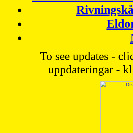
Rivningskå
Eldo
To see updates - cli
uppdateringar - kl