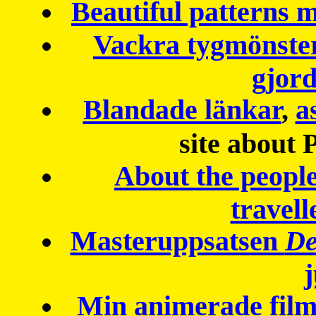
Beautiful patterns
Vackra tygmönster
gjor
Blandade länkar
,
a
site about 
About the peopl
travell
Masteruppsatsen
De
Min animerade fil