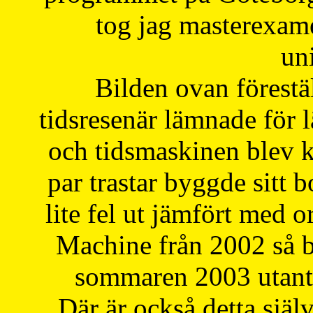
tog jag masterexa
uni
Bilden ovan förestä
tidsresenär lämnade för 
och tidsmaskinen blev k
par trastar byggde sitt b
lite fel ut jämfört med 
Machine från 2002 så be
sommaren 2003 utantil
Där är också detta själ