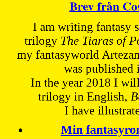
Brev från C
I am writing fantasy
trilogy
The Tiaras of 
my fantasyworld Artezan
was published 
In the year 2018 I will
trilogy in English,
Be
I have
illustrat
Min fantasyro