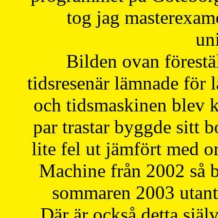
tog jag masterexa
uni
Bilden ovan förestä
tidsresenär lämnade för 
och tidsmaskinen blev k
par trastar byggde sitt b
lite fel ut jämfört med 
Machine från 2002 så be
sommaren 2003 utantil
Där är också detta själ