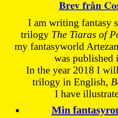
Brev från C
I am writing fantasy
trilogy
The Tiaras of 
my fantasyworld Artezan
was published 
In the year 2018 I will
trilogy in English,
Be
I have
illustrat
Min fantasyro