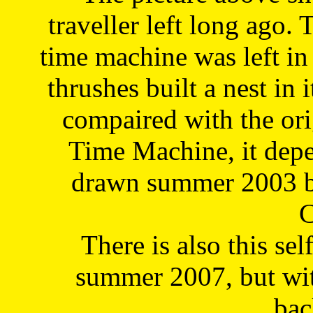
traveller left long ago. 
time machine was left in 
thrushes built a nest in 
compaired with the or
Time Machine, it depe
drawn summer 2003 by
C
There is also this sel
summer 2007, but wit
bac