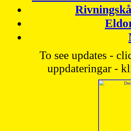
Rivningskå
Eldo
To see updates - cli
uppdateringar - kl