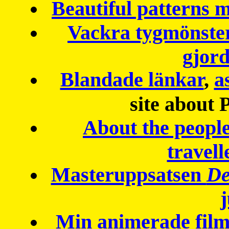
Beautiful patterns
Vackra tygmönster
gjor
Blandade länkar
,
a
site about 
About the peopl
travell
Masteruppsatsen
De
Min animerade fil