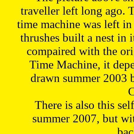
traveller left long ago. 
time machine was left in 
thrushes built a nest in 
compaired with the or
Time Machine, it depe
drawn summer 2003 by
C
There is also this sel
summer 2007, but wit
bac