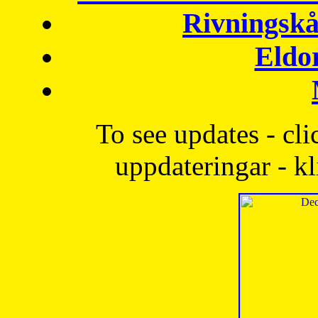
Rivningskå
Eldo
To see updates - cli
uppdateringar - kl