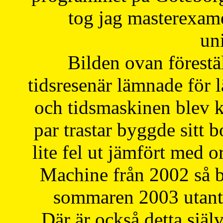
tog jag masterexa
uni
Bilden ovan förestä
tidsresenär lämnade för 
och tidsmaskinen blev k
par trastar byggde sitt b
lite fel ut jämfört med 
Machine från 2002 så be
sommaren 2003 utantil
Där är också detta själ