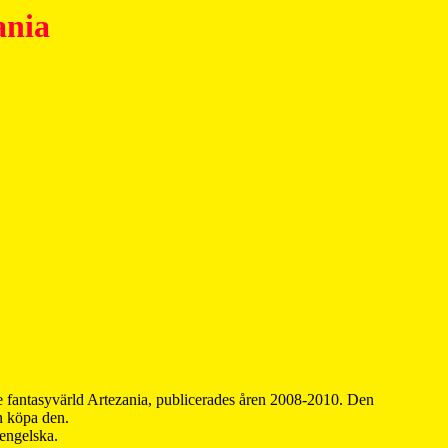
ania
 fantasyvärld Artezania, publicerades åren 2008-2010. Den
an köpa den.
 engelska.