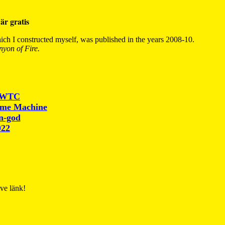
är gratis
ch I constructed myself, was published in the years 2008-10.
yon of Fire.
r WTC
ime Machine
un-god
022
ive länk!