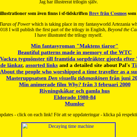
Jag har illustrerat trilogin själv.
illustrationer som även finns i sf-tidskriften
Brev från Cosmos
som 
Tiaras of Power
which is taking place in my fantasyworld Artezania whi
018 I will publish the first part of the trilogy in English,
Beyond the Can
I have
illustrated the trilogy myself.
Min fantasyroman "Maktens tiaror"
Beautiful patterns made in memory of the WTC
Vackra tygmönster till framtida sorgdräkter gjorda efte
de länkar
,
assorted links
and a detailed site about Pal's
T
About the people who worshipped a time traveller as a s
Masteruppsatsen
Den visuella tidsmaskinen
från juni 2
Min animerade film
Why?
från 3 februari 2000
Rivningskåkar och gamla hus
Eldorado 1980-84
Mumlor
pdates - click on each link! För att se uppdateringar - klicka på respekt