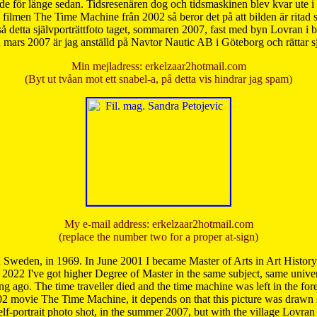
de för länge sedan. Tidsresenären dog och tidsmaskinen blev kvar ute i s
från filmen The Time Machine från 2002 så beror det på att bilden är ritad
å detta självporträttfoto taget, sommaren 2007, fast med byn Lovran i
mars 2007 är jag anställd på Navtor Nautic AB i Göteborg och rättar s
Min mejladress: erkelzaar2hotmail.com
(Byt ut tvåan mot ett snabel-a, på detta vis hindrar jag spam)
My e-mail address: erkelzaar2hotmail.com
(replace the number two for a proper at-sign)
 Sweden, in 1969. In June 2001 I became Master of Arts in Art Histor
 2022 I've got higher Degree of Master in the same subject, same univer
 ago. The time traveller died and the time machine was left in the forest'
02 movie The Time Machine, it depends on that this picture was drawn
self-portrait photo shot, in the summer 2007, but with the village Lovra