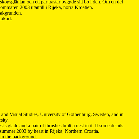
kogsgläntan och ett par trastar byggde sitt bo i den. Om en del
 sommaren 2003 utantill i Rijeka, norra Kroatien.
 bakgrunden.
jökort.
y and Visual Studies, University of Gothenburg, Sweden, and in
sity.
s glade and a pair of thrushes built a nest in it. If some details
 summer 2003 by heart in Rijeka, Northern Croatia
.
n in the background.