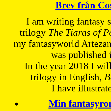
Brev från C
I am writing fantasy
trilogy
The Tiaras of 
my fantasyworld Artezan
was published 
In the year 2018 I will
trilogy in English,
Be
I have
illustrat
Min fantasyro