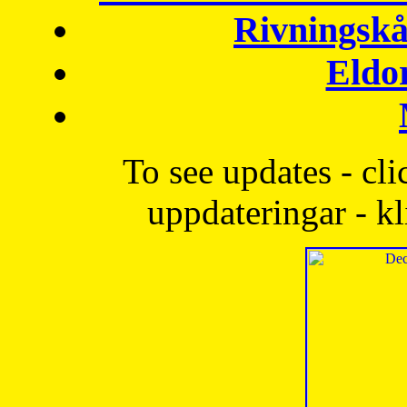
Rivningskå
Eldo
To see updates - cli
uppdateringar - kl