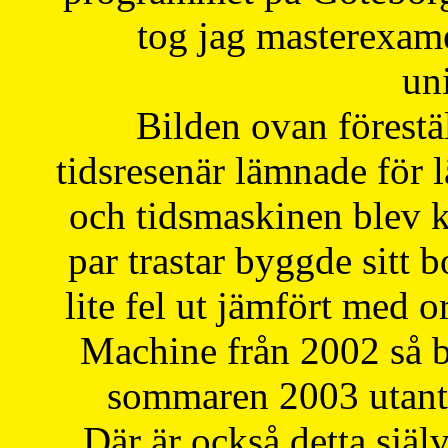
tog jag masterexa
uni
Bilden ovan förestä
tidsresenär lämnade för 
och tidsmaskinen blev k
par trastar byggde sitt b
lite fel ut jämfört med 
Machine från 2002 så be
sommaren 2003 utantil
Där är också detta själ