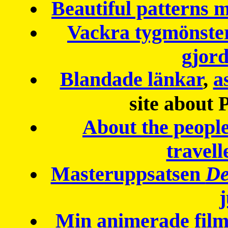
Beautiful patterns
Vackra tygmönster
gjor
Blandade länkar
,
a
site about 
About the peopl
travell
Masteruppsatsen
De
Min animerade fil