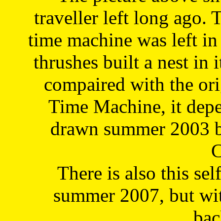
traveller left long ago. 
time machine was left in 
thrushes built a nest in 
compaired with the or
Time Machine, it depe
drawn summer 2003 by
C
There is also this sel
summer 2007, but wit
bac