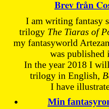
Brev från C
I am writing fantasy
trilogy
The Tiaras of 
my fantasyworld Artezan
was published 
In the year 2018 I will
trilogy in English,
Be
I have
illustrat
Min fantasyro