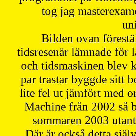
tog jag masterexa
uni
Bilden ovan förestä
tidsresenär lämnade för 
och tidsmaskinen blev k
par trastar byggde sitt b
lite fel ut jämfört med 
Machine från 2002 så be
sommaren 2003 utantil
Där är också detta själ