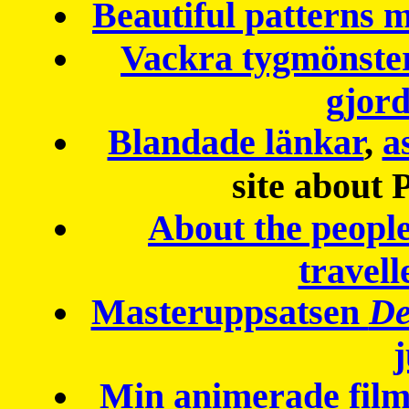
Beautiful patterns
Vackra tygmönster
gjor
Blandade länkar
,
a
site about 
About the peopl
travell
Masteruppsatsen
De
Min animerade fil