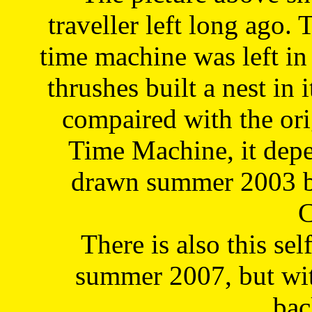
traveller left long ago. 
time machine was left in 
thrushes built a nest in 
compaired with the or
Time Machine, it depe
drawn summer 2003 by
C
There is also this sel
summer 2007, but wit
bac