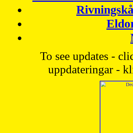
Rivningskå
Eldo
To see updates - cli
uppdateringar - kl