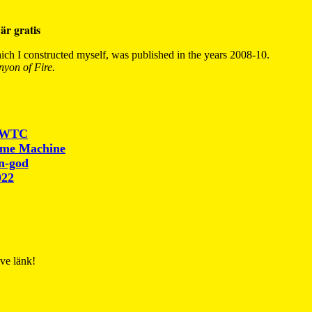
är gratis
ch I constructed myself, was published in the years 2008-10.
yon of Fire.
r WTC
ime Machine
un-god
022
ive länk!