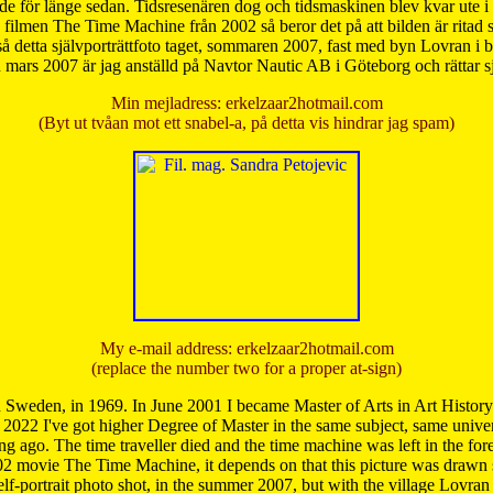
de för länge sedan. Tidsresenären dog och tidsmaskinen blev kvar ute i s
från filmen The Time Machine från 2002 så beror det på att bilden är ritad
å detta självporträttfoto taget, sommaren 2007, fast med byn Lovran i
mars 2007 är jag anställd på Navtor Nautic AB i Göteborg och rättar s
Min mejladress: erkelzaar2hotmail.com
(Byt ut tvåan mot ett snabel-a, på detta vis hindrar jag spam)
My e-mail address: erkelzaar2hotmail.com
(replace the number two for a proper at-sign)
 Sweden, in 1969. In June 2001 I became Master of Arts in Art Histor
 2022 I've got higher Degree of Master in the same subject, same univer
 ago. The time traveller died and the time machine was left in the forest'
02 movie The Time Machine, it depends on that this picture was drawn
self-portrait photo shot, in the summer 2007, but with the village Lovra