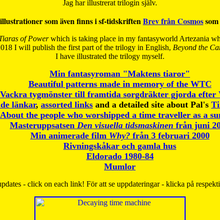
Jag har illustrerat trilogin själv.
illustrationer som även finns i sf-tidskriften
Brev från Cosmos
som 
Tiaras of Power
which is taking place in my fantasyworld Artezania whi
018 I will publish the first part of the trilogy in English,
Beyond the Can
I have
illustrated the trilogy myself.
Min fantasyroman "Maktens tiaror"
Beautiful patterns made in memory of the WTC
Vackra tygmönster till framtida sorgdräkter gjorda efte
de länkar
,
assorted links
and a detailed site about Pal's
T
About the people who worshipped a time traveller as a s
Masteruppsatsen
Den visuella tidsmaskinen
från juni 2
Min animerade film
Why?
från 3 februari 2000
Rivningskåkar och gamla hus
Eldorado 1980-84
Mumlor
pdates - click on each link! För att se uppdateringar - klicka på respekt