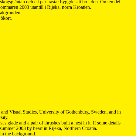
kogsgläntan och ett par trastar byggde sitt bo i den. Om en del
 sommaren 2003 utantill i Rijeka, norra Kroatien.
 bakgrunden.
jökort.
y and Visual Studies, University of Gothenburg, Sweden, and in
sity.
s glade and a pair of thrushes built a nest in it. If some details
 summer 2003 by heart in Rijeka, Northern Croatia
.
n in the background.