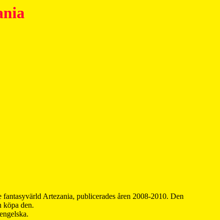
ania
 fantasyvärld Artezania, publicerades åren 2008-2010. Den
an köpa den.
 engelska.